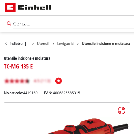
Indietro
Prodotti
|
Utensili
Levigatrici
Utensile incisione e molatura
Utensile incisione e molatura
TC-MG 135 E
No articolo:
4419169
EAN:
4006825585315