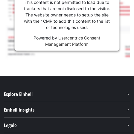
This content is not permitted to load due to
trackers that are not disclosed to the visitor.
The website owner needs to setup the site
with their CMP to add this content to the list
of technologies used.
Powered by
Usercentrics Consent
Management Platform
Esplora Einhell
Carriera
Einhell Insights
Einhell nel mondo
Sostenibilità
Legale
Chi siamo
Sistema di batterie