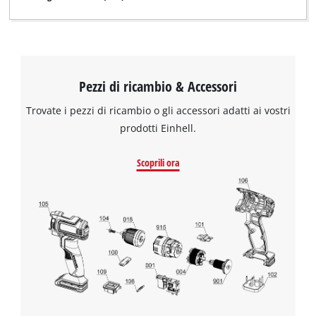
Pezzi di ricambio & Accessori
Trovate i pezzi di ricambio o gli accessori adatti ai vostri
prodotti Einhell.
Scoprili ora
Abbiamo bisogno del vostro consenso
per caricare il servizio Google Maps !
This content is not permitted to load due
to trackers that are not disclosed to the
visitor. The website owner needs to setup
the site with their CMP to add this content
to the list of technologies used.