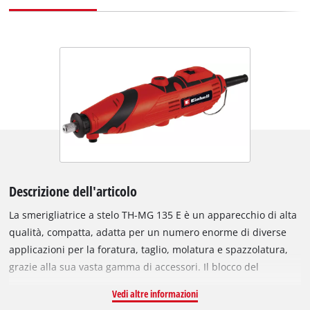
Descrizione dell'articolo
La smerigliatrice a stelo TH-MG 135 E è un apparecchio di alta
qualità, compatta, adatta per un numero enorme di diverse
applicazioni per la foratura, taglio, molatura e spazzolatura,
grazie alla sua vasta gamma di accessori. Il blocco del
mandrino consente di rimuovere i vari utensili per cambiarli
Vedi altre informazioni
velocemente. Il controllo elettronico della velocità assicura un