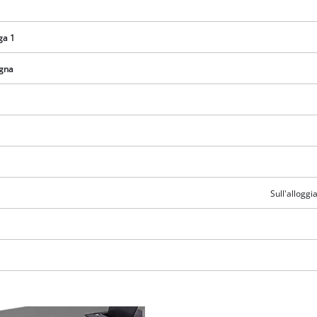
ga 1
egna
Sull'allogg
Abbiamo bisogno del vostro consenso
per caricare il servizio Google Maps !
This content is not permitted to load due
to trackers that are not disclosed to the