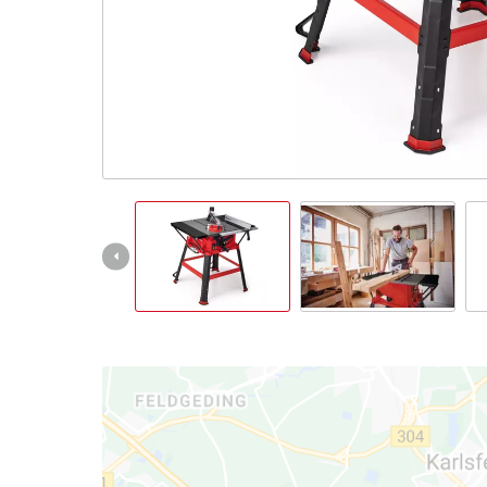
Italiano
IT
Italiano
English