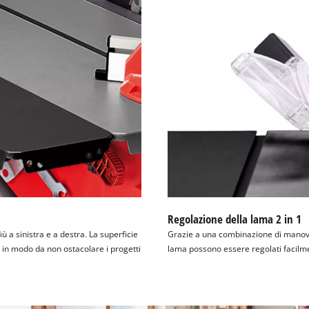
visitor. The website owner needs to setup
the site with their CMP to add this content
to the list of technologies used.
Powered by
Usercentrics Consent
Management Platform
Regolazione della lama 2 in 1
ù a sinistra e a destra. La superficie
Grazie a una combinazione di manovell
, in modo da non ostacolare i progetti
lama possono essere regolati facilme