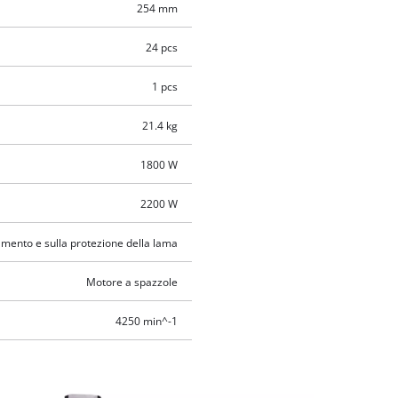
254 mm
24 pcs
1 pcs
21.4 kg
1800 W
2200 W
iamento e sulla protezione della lama
Motore a spazzole
4250 min^-1