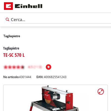
Tagliapietre
Tagliapietre
TE-SC 570 L
No articolo:
4301444
EAN:
4006825541243