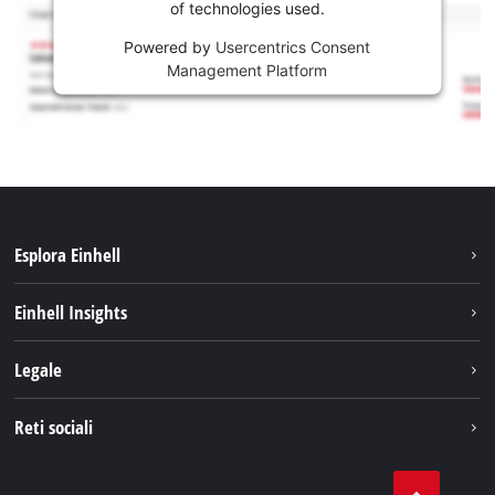
of technologies used.
Powered by
Usercentrics Consent
Management Platform
Esplora Einhell
Carriera
Einhell Insights
Einhell nel mondo
Sostenibilità
Legale
Chi siamo
Sistema di batterie
Note Legali
Reti sociali
Einhell prodotti
Protezione dei dati
Assistenza
Facebook
Contatti