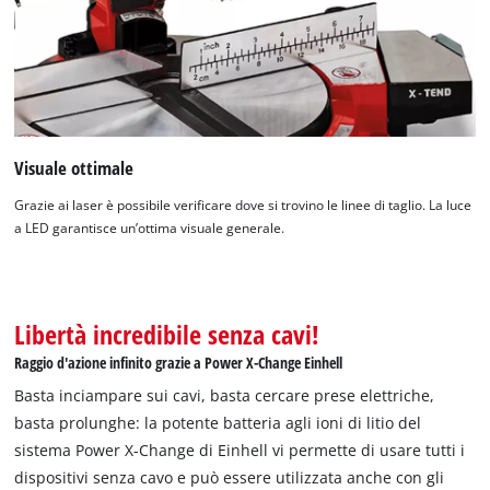
Abbiamo bisogno del vostro consenso
per caricare il servizio Google Maps !
Visuale ottimale
This content is not permitted to load due
Grazie ai laser è possibile verificare dove si trovino le linee di taglio. La luce
to trackers that are not disclosed to the
a LED garantisce un’ottima visuale generale.
visitor. The website owner needs to setup
the site with their CMP to add this content
to the list of technologies used.
Libertà incredibile senza cavi!
Powered by
Usercentrics Consent
Management Platform
Raggio d'azione infinito grazie a Power X-Change Einhell
Basta inciampare sui cavi, basta cercare prese elettriche,
basta prolunghe: la potente batteria agli ioni di litio del
sistema Power X-Change di Einhell vi permette di usare tutti i
dispositivi senza cavo e può essere utilizzata anche con gli