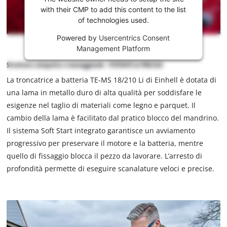
caricare
with their CMP to add this content to the list
of technologies used.
il servizio
Youtube
Powered by
Usercentrics Consent
!
Management Platform
This
Struttura compatta e maneggevole - POTENTE & PRECISO
content
La troncatrice a batteria TE-MS 18/210 Li di Einhell è dotata di
is
una lama in metallo duro di alta qualità per soddisfare le
not
esigenze nel taglio di materiali come legno e parquet. Il
permitted
to
cambio della lama è facilitato dal pratico blocco del mandrino.
load
Il sistema Soft Start integrato garantisce un avviamento
due
progressivo per preservare il motore e la batteria, mentre
to
quello di fissaggio blocca il pezzo da lavorare. L’arresto di
trackers
profondità permette di eseguire scanalature veloci e precise.
that
are
not
disclosed
to
the