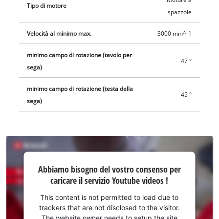
Tipo di motore
spazzole
Velocità al minimo max.
3000 min^-1
minimo campo di rotazione (tavolo per
47 °
sega)
minimo campo di rotazione (testa della
45 °
sega)
Abbiamo
Abbiamo bisogno del vostro consenso per
bisogno
caricare il servizio Youtube videos !
del
vostro
This content is not permitted to load due to
consenso
trackers that are not disclosed to the visitor.
per
The website owner needs to setup the site