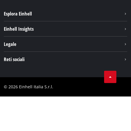
Esplora Einhell
Carriera
Einhell Insights
Einhell nel mondo
Sostenibilità
Legale
Chi siamo
Sistema di batterie
Note Legali
Reti sociali
Einhell prodotti
Protezione dei dati
Assistenza
Facebook
Contatti
Instagram
Comformità
© 2026 Einhell Italia S.r.l.
Linkedin
Dichiarazione di accessibilità