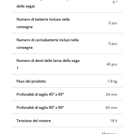
equipaggiata con un dispositivo di fissaggio. Il sacchetto
0 °
della sega)
raccogli trucioli e la funzione di aspirazione degli stessi
(collegamento di aspirazione Ø 36 mm) permettono di
Numero di batterie incluse nella
0 pcs
mantenere il luogo di lavoro pulito e l'aria respirabile pura.
consegna
Trasportare la troncatrice sarà estremamente facile, grazie
alla struttura compatta e leggera e all'impugnatura per il
Numero di caricabatterie inclusi nella
0 pcs
trasporto. La fornitura si intende senza batteria e senza
consegna
caricabatteria. Acquistabili separatamente.
Numero di denti della lama della sega
40 pcs
1
Peso del prodotto
7.8 kg
Profondità di taglio 45° x 45°
34 mm
Profondità di taglio 90° x 90°
60 mm
Tensione del motore
18 V
Motore a