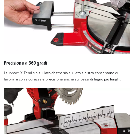
used.
Powered
by
Usercentrics
Consent
Management
Platform
Precisione a 360 gradi
I supporti X-Tend sia sul lato destro sia sul lato sinistro consentono di
lavorare con sicurezza e precisione anche sui pezzi di legno più lunghi.