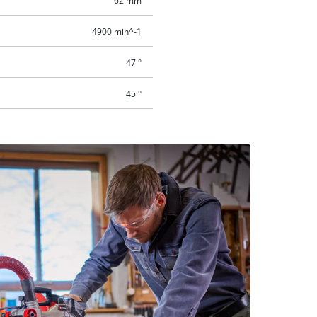
62 mm
4900 min^-1
47 °
45 °