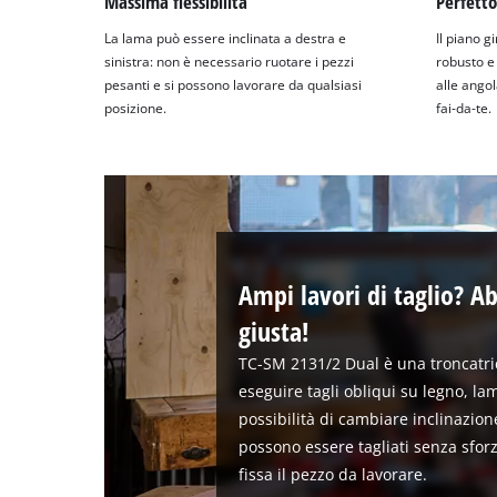
Massima flessibilità
Perfetto 
La lama può essere inclinata a destra e
Il piano g
sinistra: non è necessario ruotare i pezzi
robusto e 
pesanti e si possono lavorare da qualsiasi
alle angol
posizione.
fai-da-te.
Ampi lavori di taglio? A
giusta!
TC-SM 2131/2 Dual è una troncatri
eseguire tagli obliqui su legno, lam
possibilità di cambiare inclinazion
possono essere tagliati senza sforz
fissa il pezzo da lavorare.