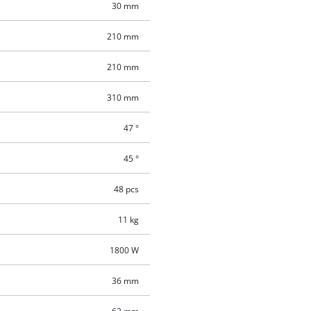
30 mm
210 mm
210 mm
310 mm
47 °
45 °
48 pcs
11 kg
1800 W
36 mm