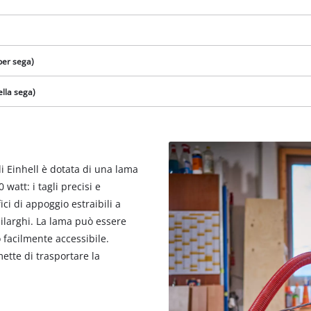
visitor. The website owner needs to setup
the site with their CMP to add this content
to the list of technologies used.
Powered by
Usercentrics Consent
per sega)
Management Platform
lla sega)
i Einhell è dotata di una lama
watt: i tagli precisi e
i di appoggio estraibili a
zilarghi. La lama può essere
facilmente accessibile.
ette di trasportare la