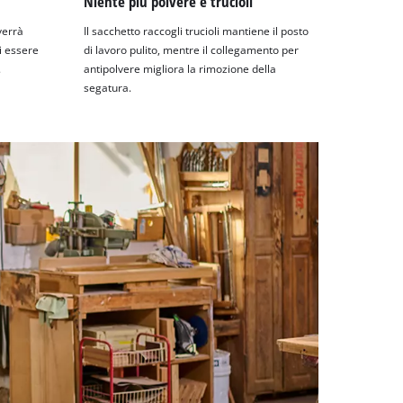
Niente più polvere e trucioli
verrà
Il sacchetto raccogli trucioli mantiene il posto
di essere
di lavoro pulito, mentre il collegamento per
.
antipolvere migliora la rimozione della
segatura.