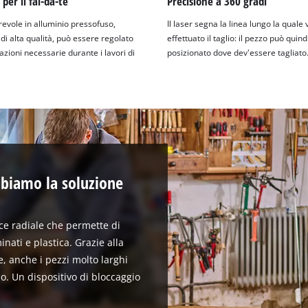
per il fai-da-te
Precisione a 360 gradi
irevole in alluminio pressofuso,
Il laser segna la linea lungo la quale 
di alta qualità, può essere regolato
effettuato il taglio: il pezzo può quin
azioni necessarie durante i lavori di
posizionato dove dev'essere tagliato
bbiamo la soluzione
ce radiale che permette di
inati e plastica. Grazie alla
e, anche i pezzi molto larghi
o. Un dispositivo di bloccaggio