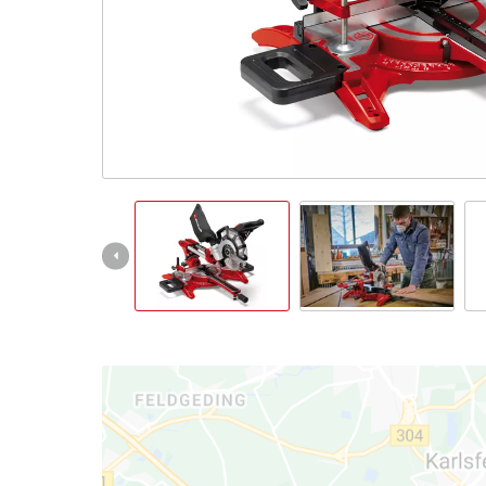
Italiano
IT
Italiano
English