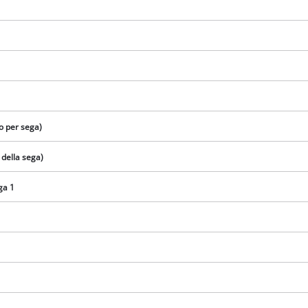
o per sega)
 della sega)
ga 1
Abbiamo bisogno del vostro consenso
per caricare il servizio Google Maps !
This content is not permitted to load due
to trackers that are not disclosed to the