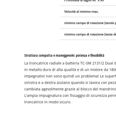
Profondità di taglio 90° x 90°
Velocità al minimo max.
minimo campo di rotazione (tavolo 
minimo campo di rotazione (testa de
Struttura compatta e maneggevole: potenza e flessibilità
La troncatrice radiale a batteria TC-SM 2131/2 Dual d
in metallo duro di alta qualità e di un motore da 1800 
impegnativi non sono quindi un problema! Le superfic
sinistra e a destra aiutano quando si lavora con pez
cambiata agevolmente grazie al blocco del mandrino 
L'ampia impugnatura con fissaggio di sicurezza perm
troncatrice in modo sicuro.