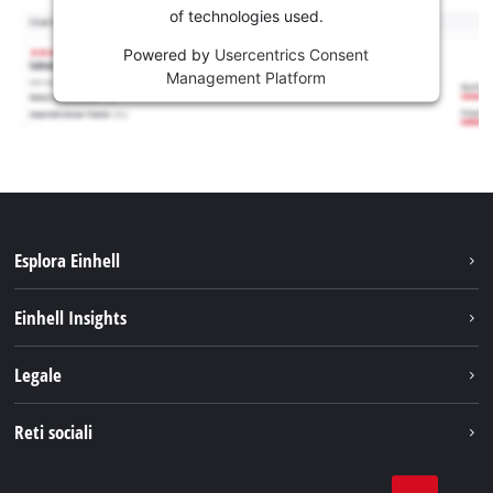
of technologies used.
Powered by
Usercentrics Consent
Management Platform
Esplora Einhell
Carriera
Einhell Insights
Einhell nel mondo
Sostenibilità
Legale
Chi siamo
Sistema di batterie
Note Legali
Reti sociali
Einhell prodotti
Protezione dei dati
Assistenza
Facebook
Contatti