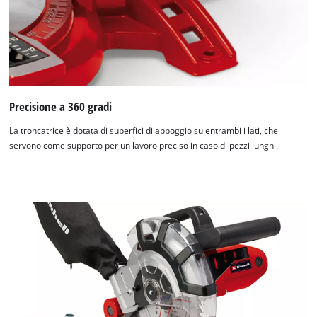
Precisione a 360 gradi
Abbiamo bisogno del vostro consenso
per caricare il servizio Google Maps !
La troncatrice è dotata di superfici di appoggio su entrambi i lati, che
servono come supporto per un lavoro preciso in caso di pezzi lunghi.
This content is not permitted to load due
to trackers that are not disclosed to the
visitor. The website owner needs to setup
the site with their CMP to add this content
to the list of technologies used.
Powered by
Usercentrics Consent
Management Platform