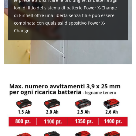
le prese e a districare le prolunghe: la batteria agli
ioni di litio del sistema di batterie Power X-Change
di Einhell offre una libertà senza fili e può essere
combinata con qualsiasi dispositivo Power X-
Change.
Abbiamo bisogno del vostro consenso
per caricare il servizio Google Maps !
This content is not permitted to load due
to trackers that are not disclosed to the
visitor. The website owner needs to setup
the site with their CMP to add this content
to the list of technologies used.
Powered by
Usercentrics Consent
Management Platform