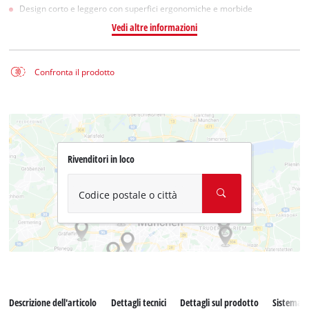
Design corto e leggero con superfici ergonomiche e morbide
Vedi altre informazioni
Confronta il prodotto
Rivenditori in loco
Codice postale o città
Descrizione dell'articolo
Dettagli tecnici
Dettagli sul prodotto
Sistema d