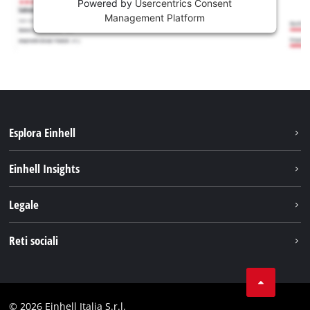
Powered by
Usercentrics Consent
Management Platform
Esplora Einhell
Carriera
Einhell Insights
Einhell nel mondo
Sostenibilità
Legale
Chi siamo
Sistema di batterie
Note Legali
Reti sociali
Einhell prodotti
Protezione dei dati
Assistenza
Facebook
Contatti
Instagram
Comformità
© 2026 Einhell Italia S.r.l.