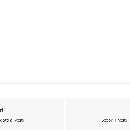
visitor. The website owner needs to setup
the site with their CMP to add this content
to the list of technologies used.
Powered by
Usercentrics Consent
Management Platform
ri
datti ai vostri
Scopri i nostri