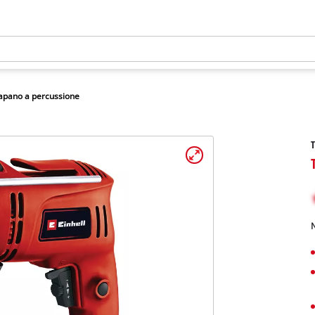
apano a percussione
T
N