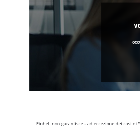
v
occ
Einhell non garantisce - ad eccezione dei casi di