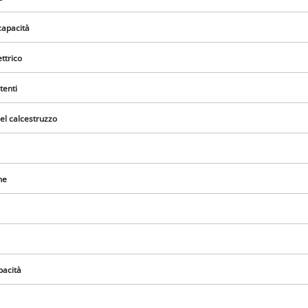
capacità
ttrico
tenti
el calcestruzzo
ne
Abbiamo bisogno del vostro consenso
per caricare il servizio Google Maps !
pacità
This content is not permitted to load due
to trackers that are not disclosed to the