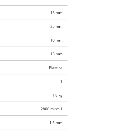
13 mm
25 mm
10 mm
13 mm
Plastica
1
1.8 kg
2800 min^-1
1.5 mm