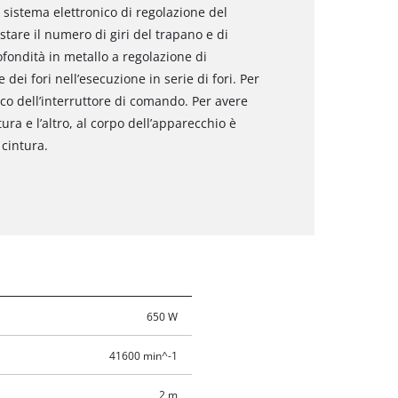
l sistema elettronico di regolazione del
tare il numero di giri del trapano e di
ofondità in metallo a regolazione di
ei fori nell’esecuzione in serie di fori. Per
cco dell’interruttore di comando. Per avere
ra e l’altro, al corpo dell’apparecchio è
 cintura.
650 W
41600 min^-1
2 m