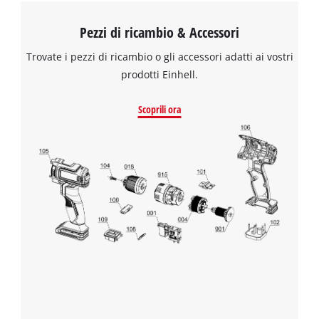
Pezzi di ricambio & Accessori
Trovate i pezzi di ricambio o gli accessori adatti ai vostri
prodotti Einhell.
Scoprili ora
Abbiamo bisogno del vostro consenso
per caricare il servizio Google Maps !
This content is not permitted to load due
to trackers that are not disclosed to the
visitor. The website owner needs to setup
the site with their CMP to add this content
to the list of technologies used.
Powered by
Usercentrics Consent
Management Platform