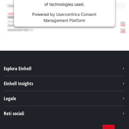
of technologies used.
Powered by
Usercentrics Consent
Management Platform
Esplora Einhell
Carriera
Einhell Insights
Einhell nel mondo
Sostenibilità
Legale
Chi siamo
Sistema di batterie
Note Legali
Reti sociali
Einhell prodotti
Protezione dei dati
Assistenza
Facebook
Contatti