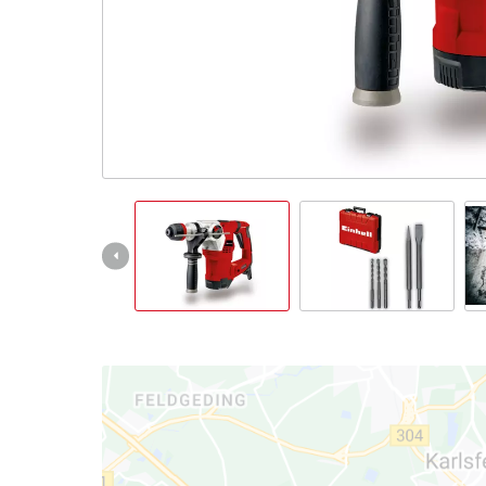
Italiano
IT
Italiano
English