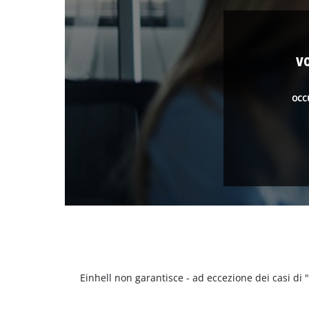
v
occ
Einhell non garantisce - ad eccezione dei casi di