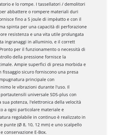
orio e lo rompe. I tassellatori / demolitori
 per abbattere o rompere materiali duri
rnisce fino a 5 joule di impèatto e con il
a spinta per una capacità di perforazione
ore resistenza e una vita utile prolungata
a ingranaggi in alluminio, e il corrett
Pronto per il funzionamento o necessità di
trollo della pressione fornisce la
ttimale. Ampie superfici di presa morbida e
 fissaggio sicuro forniscono una presa
'impugnatura principale con
imo le vibrazioni durante l'uso. Il
 portautensili universale SDS-plus con
sua potenza, l'elettronica della velocità
o a ogni particolare materiale e
atura regolabile in continuo è realizzato in
tre punte (Ø 8, 10, 12 mm) e uno scalpello
o e conservazione E-Box.