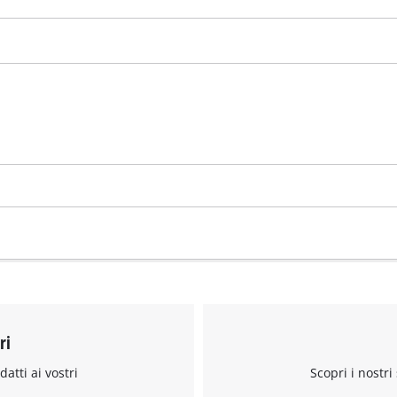
visitor. The website owner needs to setup
the site with their CMP to add this content
to the list of technologies used.
Powered by
Usercentrics Consent
Management Platform
ri
datti ai vostri
Scopri i nostri