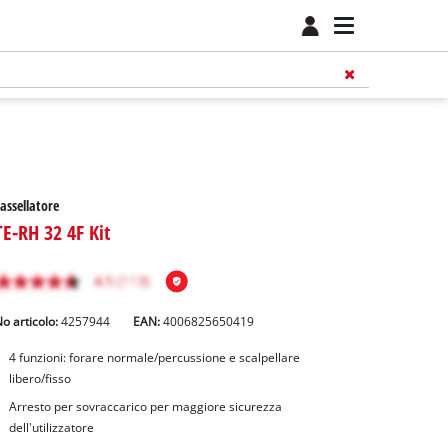
assellatore
TE-RH 32 4F Kit
o articolo:
4257944
EAN:
4006825650419
4 funzioni: forare normale/percussione e scalpellare
libero/fisso
Arresto per sovraccarico per maggiore sicurezza
dell'utilizzatore