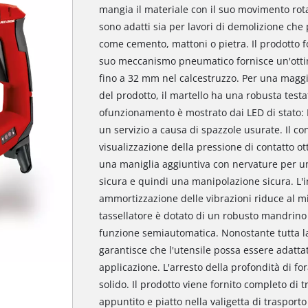
mangia il materiale con il suo movimento rotat
sono adatti sia per lavori di demolizione che
come cemento, mattoni o pietra. Il prodotto fo
suo meccanismo pneumatico fornisce un'ottim
fino a 32 mm nel calcestruzzo. Per una maggi
del prodotto, il martello ha una robusta testat
ofunzionamento è mostrato dai LED di stato: 
un servizio a causa di spazzole usurate. Il con
visualizzazione della pressione di contatto o
una maniglia aggiuntiva con nervature per un
sicura e quindi una manipolazione sicura. L
ammortizzazione delle vibrazioni riduce al min
tassellatore è dotato di un robusto mandrino
funzione semiautomatica. Nonostante tutta la 
garantisce che l'utensile possa essere adattat
applicazione. L'arresto della profondità di for
solido. Il prodotto viene fornito completo di 
appuntito e piatto nella valigetta di trasport