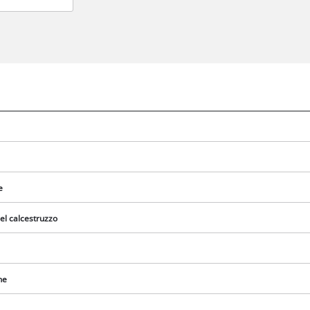
e
el calcestruzzo
Abbiamo bisogno del vostro consenso
per caricare il servizio Google Maps !
ne
This content is not permitted to load due
to trackers that are not disclosed to the