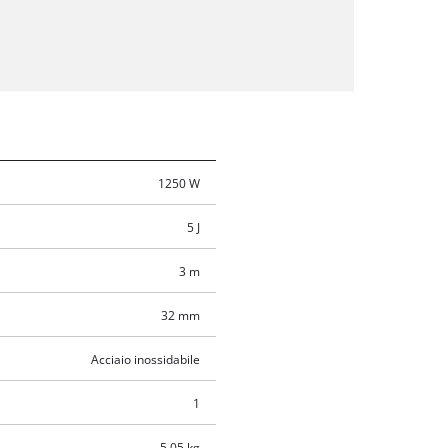
1250 W
5 J
3 m
32 mm
Acciaio inossidabile
1
5.05 kg