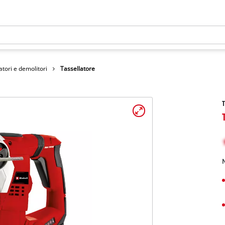
latori e demolitori
Tassellatore
T
N