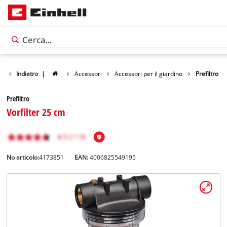
Indietro
|
Accessori
Accessori per il giardino
Prefiltro
Prefiltro
Vorfilter 25 cm
No articolo:
4173851
EAN:
4006825549195