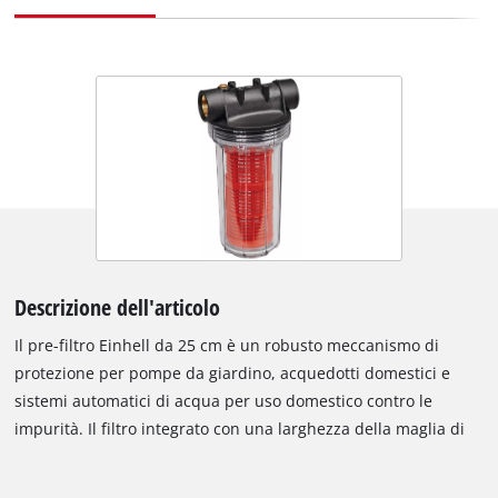
Descrizione dell'articolo
Il pre-filtro Einhell da 25 cm è un robusto meccanismo di
protezione per pompe da giardino, acquedotti domestici e
sistemi automatici di acqua per uso domestico contro le
impurità. Il filtro integrato con una larghezza della maglia di
0,2 millimetri è lavabile, facile da rimuovere e facile da
cambiare. Il pre-filtro ha una vite di ventilazione, una