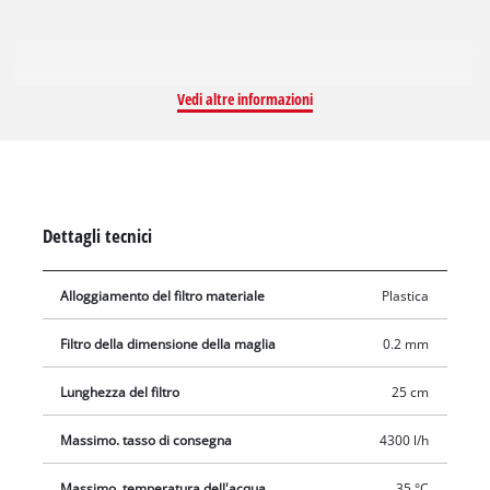
filettatura femmina in ottone (33,3 mm) e un alloggiamento
del filtro trasparente. La pressione di esercizio massima
consigliata è di 5,5 bar. La temperatura dell'acqua
attraversato non deve superare i 35 ° gradi. Incluso attacco
Vedi altre informazioni
filettato maschio da 33,3 mm (1 ") e un raccordo maschio da
33,3 mm (filetto maschio da 1") / 42 mm (filetto femmina da 1
1/4 "). Facile da pulire: estrarlo, sciacquarlo e il lavoro è fatto.
L'elemento filtrante è facile da rimuovere e può essere pulito
sotto l'acqua corrente; non deve essere danneggiato durante
Dettagli tecnici
la pulizia.La frequenza di pulizia dipende dalla quantità di
particelle di sporco nell'acqua.
Alloggiamento del filtro materiale
Plastica
Filtro della dimensione della maglia
0.2 mm
Lunghezza del filtro
25 cm
Massimo. tasso di consegna
4300 l/h
Massimo. temperatura dell'acqua
35 °C