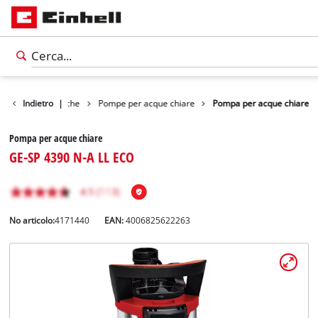
ti
Indietro
Pompe idriche
|
Pompe per acque chiare
Pompa per acque chiare
Pompa per acque chiare
GE-SP 4390 N-A LL ECO
No articolo:
4171440
EAN:
4006825622263