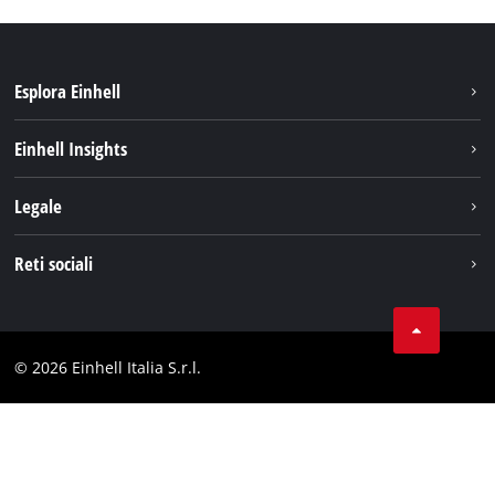
Esplora Einhell
Carriera
Einhell Insights
Einhell nel mondo
Sostenibilità
Legale
Chi siamo
Sistema di batterie
Note Legali
Reti sociali
Einhell prodotti
Protezione dei dati
Assistenza
Facebook
Contatti
Instagram
Comformità
© 2026 Einhell Italia S.r.l.
Linkedin
Dichiarazione di accessibilità