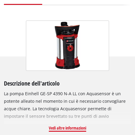
Descrizione dell'articolo
La pompa Einhell GE-SP 4390 N-A LL con Aquasensor è un
potente alleato nel momento in cui è necessario convogliare
acque chiare. La tecnologia Acquasensor permette di
impostare il sensore brevettato su tre punti di avvio
automatici, o di selezionare il funzionamento continuo. Il
Vedi altre informazioni
sensore Acquasensor incorporato ha permesso di dotare la