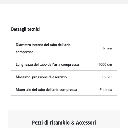
utilizzare una pistola per graffette? Con un compressore e il
giusto tubo ad alta pressione Einhell, non è un problema. Il
lungo tubo in materiale PVC flessibile estende la portata del
compressore in un colpo solo. Il tubo intrecciato è dotato di un
Dettagli tecnici
raccordo a sgancio rapido da 1/4 pollice e un manicotto di
collegamento per un facile collegamento al compressore e a
Diametro interno del tubo dell'aria
tutti gli strumenti pneumatici standard.
6 mm
compressa
Lunghezza del tubo dell'aria compressa
1000 cm
Massimo. pressione di esercizio
15 bar
Materiale del tubo dell'aria compressa
Plastica
Pezzi di ricambio & Accessori