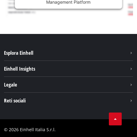
Management Platform
Esplora Einhell
Carriera
Einhell Insights
Einhell nel mondo
Sostenibilità
Legale
Chi siamo
Sistema di batterie
Note Legali
Reti sociali
Einhell prodotti
Protezione dei dati
Assistenza
Facebook
Contatti
Instagram
Comformità
© 2026 Einhell Italia S.r.l.
Linkedin
Dichiarazione di accessibilità