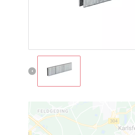
Italiano
IT
Italiano
English