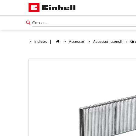
Indietro
|
Accessori
Accessori utensili
Gra