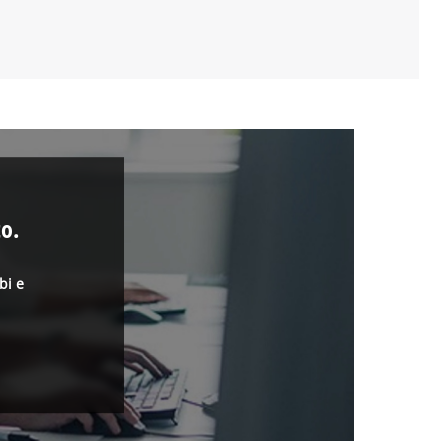
o.
bi e