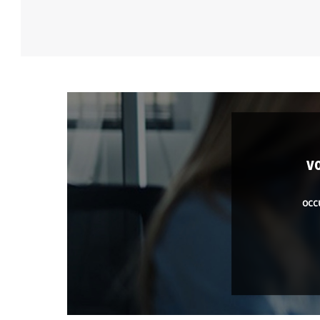
v
occ