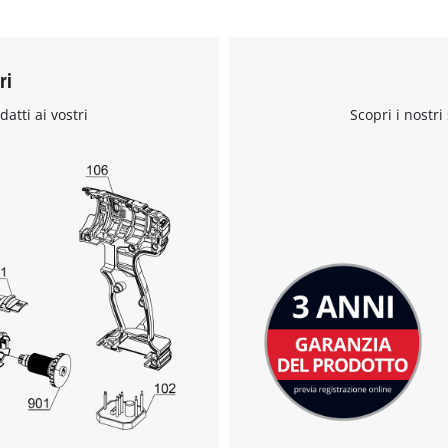
ri
Abbiamo bisogno del vostro consenso
per caricare il servizio Google Maps !
datti ai vostri
Scopri i nostri
This content is not permitted to load due
to trackers that are not disclosed to the
visitor. The website owner needs to setup
the site with their CMP to add this content
to the list of technologies used.
Powered by
Usercentrics Consent
Management Platform