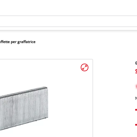
ffette per graffatrice
G
N