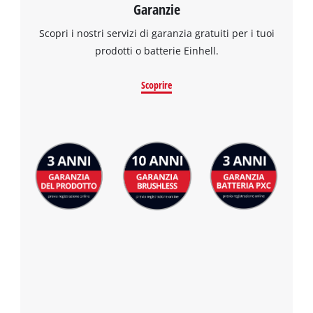
Garanzie
visitor. The website owner needs to setup
the site with their CMP to add this content
Scopri i nostri servizi di garanzia gratuiti per i tuoi
to the list of technologies used.
prodotti o batterie Einhell.
Powered by
Usercentrics Consent
Management Platform
Scoprire