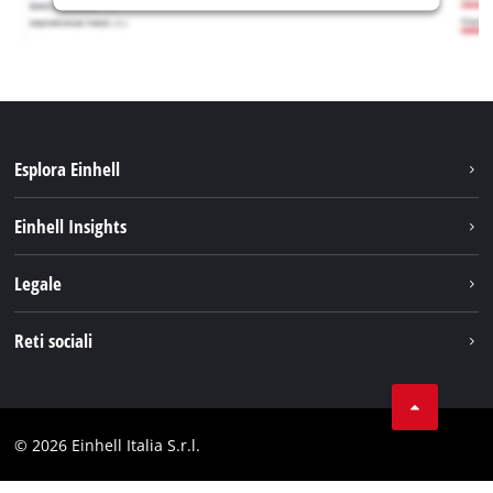
Esplora Einhell
Carriera
Einhell Insights
Einhell nel mondo
Sostenibilità
Legale
Chi siamo
Sistema di batterie
Note Legali
Reti sociali
Einhell prodotti
Protezione dei dati
Assistenza
Facebook
Contatti
Instagram
Comformità
© 2026 Einhell Italia S.r.l.
Linkedin
Dichiarazione di accessibilità