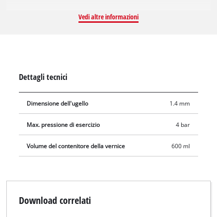
regolabile in modo continuo del getto largo dall'orizzontale
alla verticale. Un controller di quantità di vernice garantisce
Vedi altre informazioni
un dosaggio preciso della vernice. Con una capacità di 0,6 litri,
la lattina di alimentazione a gravità ha generose riserve per
lunghe sessioni di lavoro. È incluso un nipplo per il
collegamento all'attacco rapido di un tubo dell'aria
compressa.
Dettagli tecnici
Dimensione dell'ugello
1.4 mm
Max. pressione di esercizio
4 bar
Volume del contenitore della vernice
600 ml
Download correlati