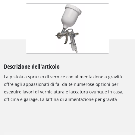
Descrizione dell'articolo
La pistola a spruzzo di vernice con alimentazione a gravità
offre agli appassionati di fai-da-te numerose opzioni per
eseguire lavori di verniciatura e laccatura ovunque in casa,
officina e garage. La lattina di alimentazione per gravità
consente l'uso di vernici e vernici ad alta viscosità. Il
regolatore del getto spot / wide consente di regolare
esattamente il modello di spruzzo della pistola per ogni
attività. C'è anche un ugello rotante per l'allineamento