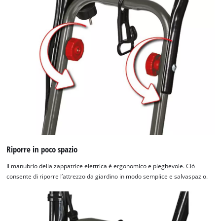
Riporre in poco spazio
Il manubrio della zappatrice elettrica è ergonomico e pieghevole. Ciò
consente di riporre l’attrezzo da giardino in modo semplice e salvaspazio.