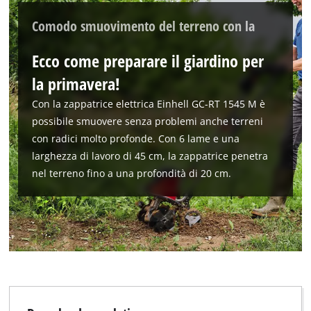
Comodo smuovimento del terreno con la
Ecco come preparare il giardino per
la primavera!
Abbiamo bisogno del vostro consenso
Con la zappatrice elettrica Einhell GC-RT 1545 M è
per caricare il servizio Google Maps !
possibile smuovere senza problemi anche terreni
This content is not permitted to load due
con radici molto profonde. Con 6 lame e una
to trackers that are not disclosed to the
larghezza di lavoro di 45 cm, la zappatrice penetra
visitor. The website owner needs to setup
nel terreno fino a una profondità di 20 cm.
the site with their CMP to add this content
to the list of technologies used.
Powered by
Usercentrics Consent
Management Platform