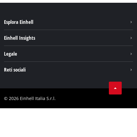
Esplora Einhell
Carriera
Einhell Insights
Einhell nel mondo
Sostenibilità
Legale
Chi siamo
Sistema di batterie
Note Legali
Reti sociali
Einhell prodotti
Protezione dei dati
Assistenza
Facebook
Contatti
Instagram
Comformità
© 2026 Einhell Italia S.r.l.
Linkedin
Dichiarazione di accessibilità