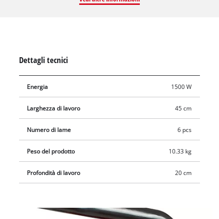
frese appena viene rilasciato. La zappatrice elettrica GC-RT
1545 M dispone di ruote regolabili in altezza che permettono
di trasportare agevolmente l'attrezzo e di utilizzarlo
comodamente. L'impugnatura di guida ripiegabile ed
ergonomica garantisce un utilizzo comodo e permette di
Dettagli tecnici
riporre l'attrezzo agevolmente. Una clip antistrappo porta cavo
protegge il cavo di alimentazione dall'usura e ne aumenta la
Energia
1500 W
sicurezza.
Larghezza di lavoro
45 cm
Numero di lame
6 pcs
Peso del prodotto
10.33 kg
Profondità di lavoro
20 cm