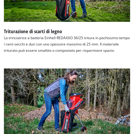
Triturazione di scarti di legno
La trinciatrice a batteria Einhell REDAXXO 36/25 tritura in pochissimo tempo
i rami secchi e duri con uno spessore massimo di 25 mm. Il materiale
triturato può essere smaltito o compostato per risparmiare spazio.