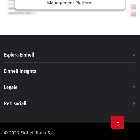
Management Platform
Esplora Einhell
Carriera
Einhell Insights
Einhell nel mondo
Sostenibilità
Legale
Chi siamo
Sistema di batterie
Note Legali
Reti sociali
Einhell prodotti
Protezione dei dati
Assistenza
Facebook
Contatti
Instagram
Comformità
© 2026 Einhell Italia S.r.l.
Linkedin