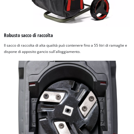
Robusto sacco di raccolta
Il sacco di raccolta di alta qualità può contenere fino a 55 litri di ramaglie e
dispone di apposito gancio sull'alloggiamento.
Abbiamo bisogno del vostro consenso
per caricare il servizio Google Maps !
This content is not permitted to load due
to trackers that are not disclosed to the
visitor. The website owner needs to setup
the site with their CMP to add this content
to the list of technologies used.