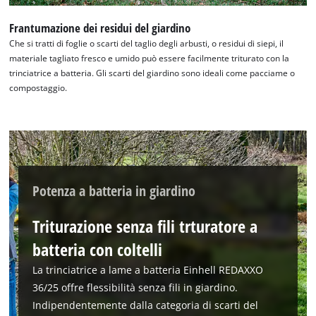
Frantumazione dei residui del giardino
Che si tratti di foglie o scarti del taglio degli arbusti, o residui di siepi, il
materiale tagliato fresco e umido può essere facilmente triturato con la
trinciatrice a batteria. Gli scarti del giardino sono ideali come pacciame o
compostaggio.
Potenza a batteria in giardino
Triturazione senza fili trturatore a
batteria con coltelli
La trinciatrice a lame a batteria Einhell REDAXXO
36/25 offre flessibilità senza fili in giardino.
Indipendentemente dalla categoria di scarti del