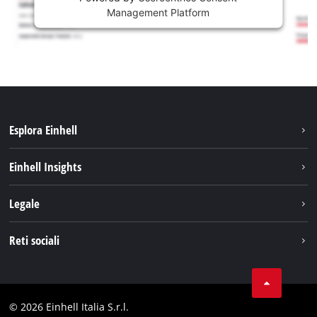
Management Platform
Esplora Einhell
Carriera
Einhell Insights
Einhell nel mondo
Sostenibilità
Legale
Chi siamo
Sistema di batterie
Note Legali
Reti sociali
Einhell prodotti
Protezione dei dati
Assistenza
Facebook
Contatti
Instagram
Comformità
© 2026 Einhell Italia S.r.l.
Linkedin