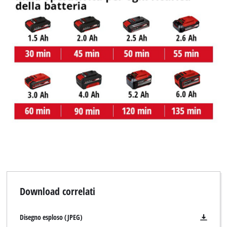
This content is not permitted to load due
to trackers that are not disclosed to the
visitor. The website owner needs to setup
the site with their CMP to add this content
to the list of technologies used.
Powered by
Usercentrics Consent
Management Platform
Download correlati
Disegno esploso (JPEG)