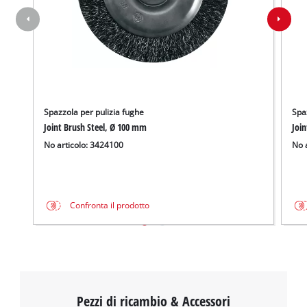
Spazzola per pulizia fughe
Spa
Joint Brush Steel, Ø 100 mm
Joi
No articolo: 3424100
No 
Confronta il prodotto
Pezzi di ricambio & Accessori