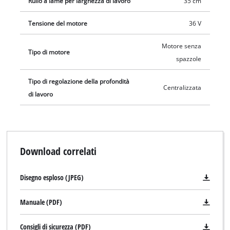
Rullo a lame per larghezza di lavoro
35 cm
necessarie 2 batterie da 18 V. Dalla dotazione sono esclusi
batteria e caricabatteria, che sono acquistabili
Tensione del motore
36 V
separatamente, per esempio con il pratico Starter Kit.
Motore senza
Tipo di motore
spazzole
Tipo di regolazione della profondità
Centralizzata
di lavoro
Download correlati
Disegno esploso (JPEG)
Manuale (PDF)
Consigli di sicurezza (PDF)