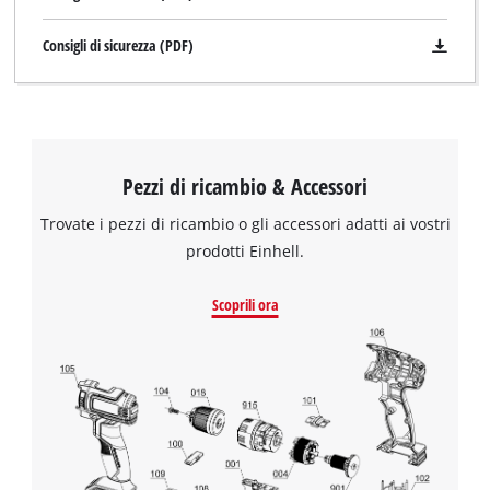
Consigli di sicurezza (PDF)
Pezzi di ricambio & Accessori
Trovate i pezzi di ricambio o gli accessori adatti ai vostri
prodotti Einhell.
Scoprili ora
Abbiamo bisogno del vostro consenso
per caricare il servizio Google Maps !
This content is not permitted to load due
to trackers that are not disclosed to the
visitor. The website owner needs to setup
the site with their CMP to add this content