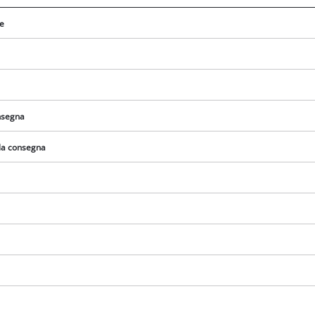
re
onsegna
lla consegna
Abbiamo bisogno del vostro consenso
per caricare il servizio Google Maps !
This content is not permitted to load due
to trackers that are not disclosed to the