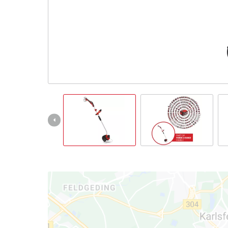
Italiano
IT
Italiano
English