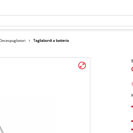
 Decespugliatori
Tagliabordi a batteria
T
N