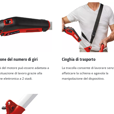
visitor. The website owner needs to setup
the site with their CMP to add this content
to the list of technologies used.
Powered by
Usercentrics Consent
Management Platform
one del numero di giri
Cinghia di trasporto
tà del motore può essere adattata a
La tracolla consente di lavorare sen
situazione di lavoro grazie alla
affaticare la schiena e agevola la
e elettronica a 2 stadi.
manipolazione del dispositivo.