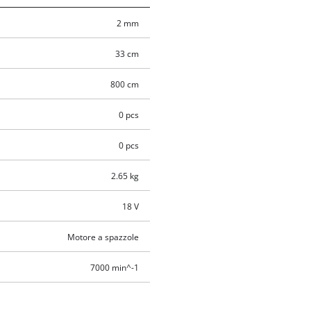
2 mm
33 cm
800 cm
0 pcs
0 pcs
2.65 kg
18 V
Motore a spazzole
7000 min^-1