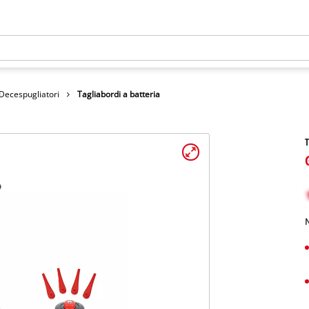
 Decespugliatori
Tagliabordi a batteria
T
N