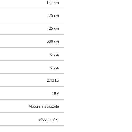
1.6 mm
25 cm
25 cm
500 cm
0 pcs
0 pcs
2.13 kg
18 V
Motore a spazzole
8400 min^-1