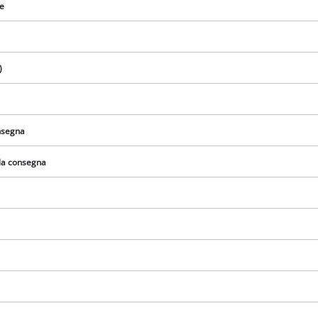
re
)
onsegna
lla consegna
Abbiamo bisogno del vostro consenso
per caricare il servizio Google Maps !
This content is not permitted to load due
to trackers that are not disclosed to the