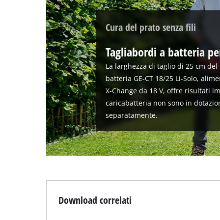
Cura del prato senza fili
Tagliabordi a batteria per
La larghezza di taglio di 25 cm de
batteria GE-CT 18/25 Li-Solo, alim
X-Change da 18 V, offre risultati im
caricabatteria non sono in dotazio
separatamente.
Download correlati