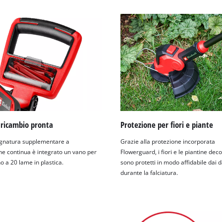
visitor. The website owner needs to setup
the site with their CMP to add this content
to the list of technologies used.
Powered by
Usercentrics Consent
Management Platform
 ricambio pronta
Protezione per fiori e piante
gnatura supplementare a
Grazie alla protezione incorporata
ne continua è integrato un vano per
Flowerguard, i fiori e le piantine dec
no a 20 lame in plastica.
sono protetti in modo affidabile dai 
durante la falciatura.