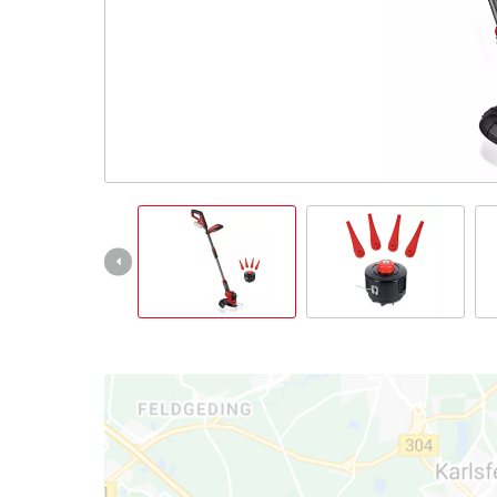
Italiano
IT
Italiano
English