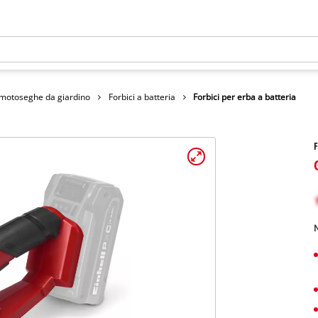
omotoseghe da giardino
Forbici a batteria
Forbici per erba a batteria
F
N