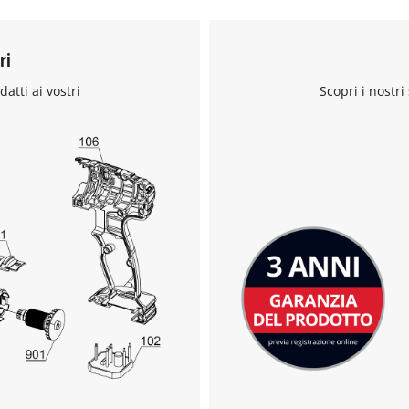
to the list of technologies used.
Powered by
Usercentrics Consent
ri
Management Platform
datti ai vostri
Scopri i nostri