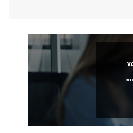
v
occ