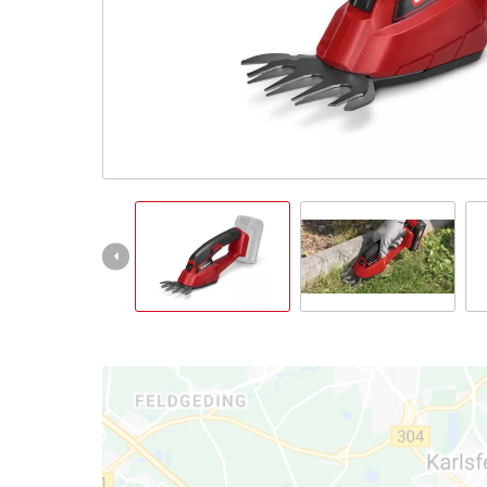
Italiano
IT
Italiano
English