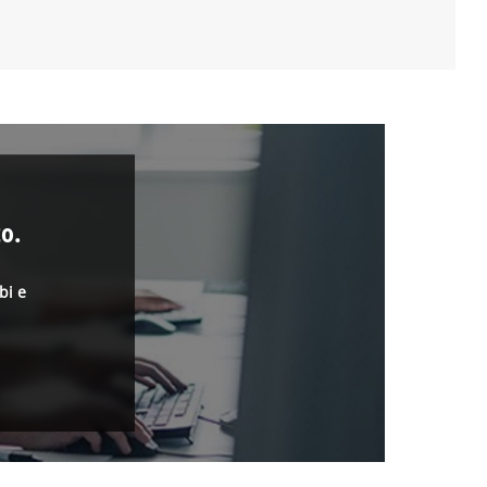
o.
bi e