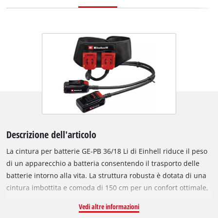
Descrizione dell'articolo
La cintura per batterie GE-PB 36/18 Li di Einhell riduce il peso
di un apparecchio a batteria consentendo il trasporto delle
batterie intorno alla vita. La struttura robusta è dotata di una
cintura imbottita e comoda di 150 cm per un confort ottimale,
alleggerendo dal peso delle batterie. Per esempio, è possibile
Vedi altre informazioni
eseguire con minor sforzo e maggior comodità i lavori con