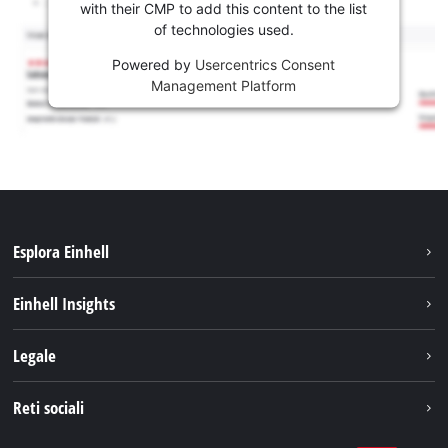
with their CMP to add this content to the list
of technologies used.
Powered by
Usercentrics Consent
Management Platform
Esplora Einhell
Carriera
Einhell Insights
Einhell nel mondo
Sostenibilità
Legale
Chi siamo
Sistema di batterie
Note Legali
Reti sociali
Einhell prodotti
Protezione dei dati
Assistenza
Facebook