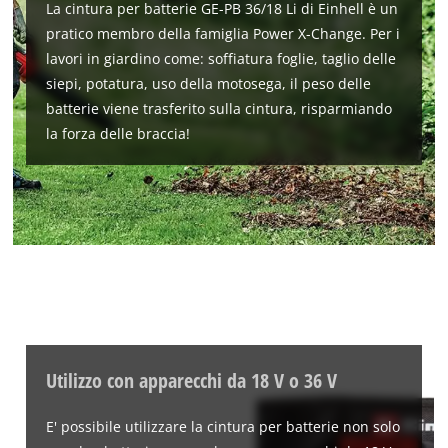
La cintura per batterie GE-PB 36/18 Li di Einhell è un
the site with their CMP to add this content
pratico membro della famiglia Power X-Change. Per i
to the list of technologies used.
lavori in giardino come: soffiatura foglie, taglio delle
Powered by
Usercentrics Consent
siepi, potatura, uso della motosega, il peso delle
Management Platform
batterie viene trasferito sulla cintura, risparmiando
la forza delle braccia!
Utilizzo con apparecchi da 18 V o 36 V
E' possibile utilizzare la cintura per batterie non solo