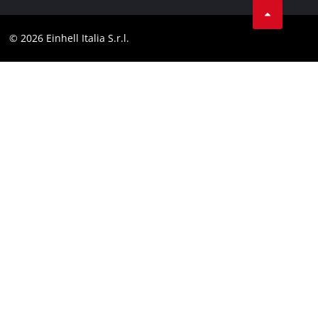
Contatti
Instagram
Comformità
© 2026 Einhell Italia S.r.l.
Linkedin
Dichiarazione di accessibilità