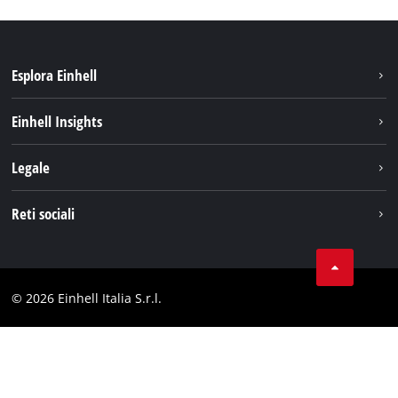
Esplora Einhell
Carriera
Einhell Insights
Einhell nel mondo
Sostenibilità
Legale
Chi siamo
Sistema di batterie
Note Legali
Reti sociali
Einhell prodotti
Protezione dei dati
Assistenza
Facebook
Contatti
Instagram
Comformità
© 2026 Einhell Italia S.r.l.
Linkedin
Dichiarazione di accessibilità