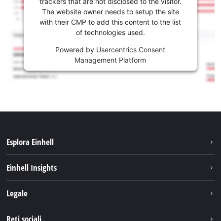
trackers that are not disclosed to the visitor.
The website owner needs to setup the site
with their CMP to add this content to the list
of technologies used.
Powered by
Usercentrics Consent
Management Platform
Esplora Einhell
Carriera
Einhell Insights
Einhell nel mondo
Sostenibilità
Legale
Chi siamo
Sistema di batterie
Note Legali
Reti sociali
Einhell prodotti