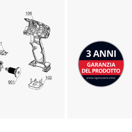
Abbiamo bisogno del vostro consenso
per caricare il servizio Google Maps !
This content is not permitted to load due
to trackers that are not disclosed to the
visitor. The website owner needs to setup
the site with their CMP to add this content
to the list of technologies used.
Powered by
Usercentrics Consent
Management Platform