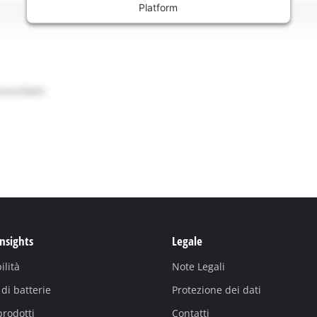
Platform
Insights
Legale
ilità
Note Legali
di batterie
Protezione dei dati
prodotti
Contatti