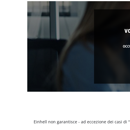
v
occ
Einhell non garantisce - ad eccezione dei casi di