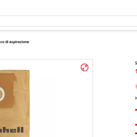
co di aspirazione
S
N