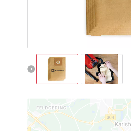
Italiano
IT
Italiano
English