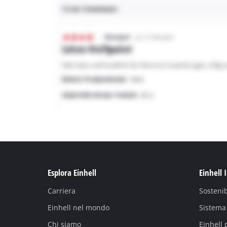
Esplora Einhell
Einhell 
Carriera
Sostenib
Einhell nel mondo
Sistema 
Chi siamo
Einhell 