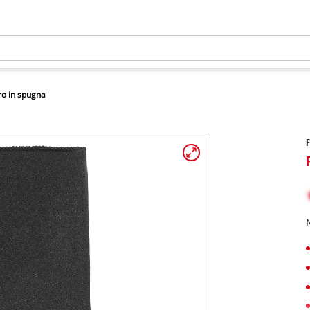
tro in spugna
F
N