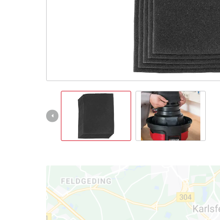
Italiano
IT
Italiano
English