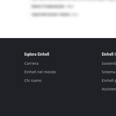
Esplora Einhell
Einhell 
Carriera
Sostenib
Einhell nel mondo
Sistema 
Chi siamo
Einhell 
Assiste