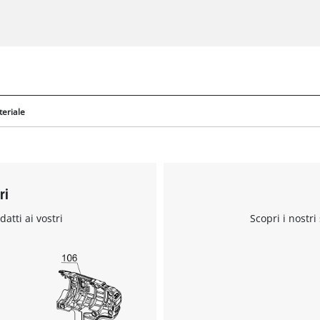
teriale
ri
datti ai vostri
Scopri i nostri
Abbiamo bisogno del vostro consenso
per caricare il servizio Google Maps !