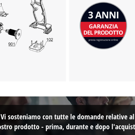
This content is not permitted to load due
to trackers that are not disclosed to the
visitor. The website owner needs to setup
the site with their CMP to add this content
to the list of technologies used.
Powered by
Usercentrics Consent
Management Platform
Vi sosteniamo con tutte le domande relative al
ostro prodotto - prima, durante e dopo l'acquist