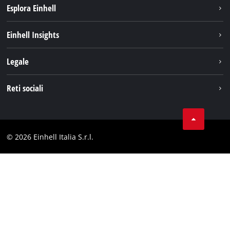
Esplora Einhell
Carriera
Einhell Insights
Einhell nel mondo
Sostenibilità
Legale
Chi siamo
Sistema di batterie
Note Legali
Reti sociali
Einhell prodotti
Protezione dei dati
Assistenza
Facebook
Contatti
Instagram
Comformità
© 2026 Einhell Italia S.r.l.
Linkedin
Dichiarazione di accessibilità