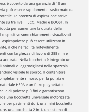
less è coperto da una garanzia di 10 anni.
tteria può essere rapidamente trasformato da
tatile. La potenza di aspirazione arriva
te su tre livelli: ECO, Medio e BOOST. In
idotta per aumentare la durata della
el dispositivo sono chiaramente visualizzati
l'aspirapolvere può essere utilizzato in
te, il che ne facilita notevolmente
menti con larghezza di lavoro di 255 mm e
ia accurata. Nella bocchetta è integrato un
i animali di aggrovigliarsi nella spazzola.
endono visibile lo sporco. Il contenitore
completamente rimosso per la pulizia e
ateriale HEPA e un filtro pieghettato
elle di polvere più fini e garantiscono
rende una bocchetta universale motorizzata
ile per pavimenti duri, una mini bocchetta
sure, una bocchetta 2 in 1, un sistema di