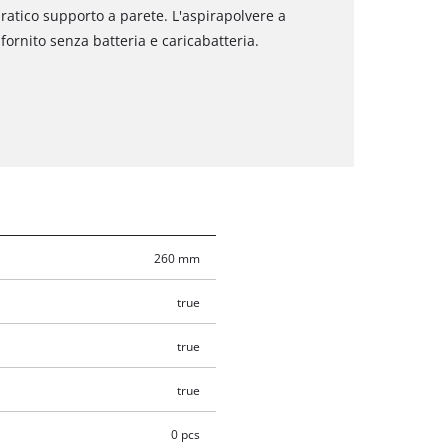
 pratico supporto a parete. L'aspirapolvere a
fornito senza batteria e caricabatteria.
260 mm
true
true
true
0 pcs