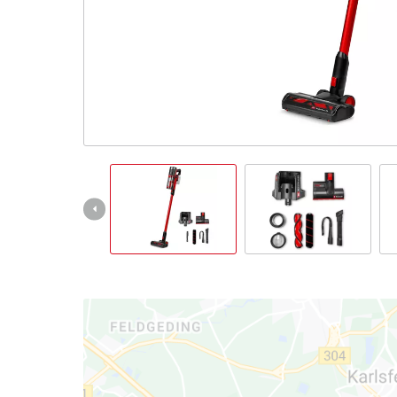
Italiano
IT
Italiano
English