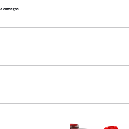
visitor. The website owner needs to setup
the site with their CMP to add this content
lla consegna
to the list of technologies used.
Powered by
Usercentrics Consent
Management Platform