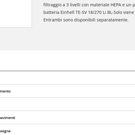
filtraggio a 3 livelli con materiale HEPA e un
batteria Einhell TE-SV 18/270 Li BL-Solo viene 
Entrambi sono disponibili separatamente.
vimento
Abbiamo bisogno del vostro consenso
per caricare il servizio Google Maps !
 pavimenti
This content is not permitted to load due
to trackers that are not disclosed to the
onsegna