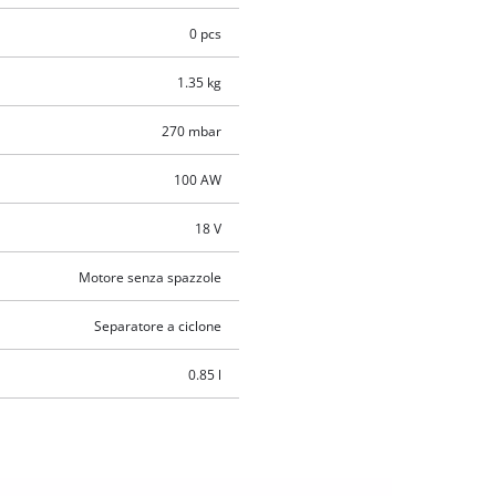
0 pcs
1.35 kg
270 mbar
100 AW
18 V
Motore senza spazzole
Separatore a ciclone
0.85 l