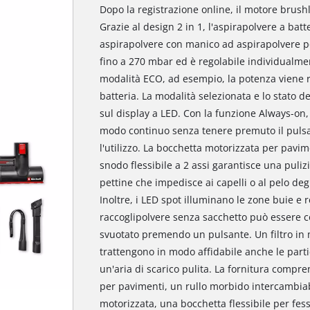
Dopo la registrazione online, il motore brush
Grazie al design 2 in 1, l'aspirapolvere a ba
aspirapolvere con manico ad aspirapolvere por
fino a 270 mbar ed è regolabile individualmen
modalità ECO, ad esempio, la potenza viene r
batteria. La modalità selezionata e lo stato d
sul display a LED. Con la funzione Always-on, 
modo continuo senza tenere premuto il pulsan
l'utilizzo. La bocchetta motorizzata per pavi
snodo flessibile a 2 assi garantisce una puliz
pettine che impedisce ai capelli o al pelo degl
Inoltre, i LED spot illuminano le zone buie e r
raccoglipolvere senza sacchetto può essere 
svuotato premendo un pulsante. Un filtro in m
trattengono in modo affidabile anche le partic
un'aria di scarico pulita. La fornitura comp
per pavimenti, un rullo morbido intercambiab
motorizzata, una bocchetta flessibile per fes