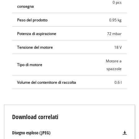
superfici di presa. Il filtro antisporco integrato può essere
0 pcs
consegna
pulito sotto l'acqua corrente e riutilizzato dopo che si è
asciugato completamente. La consegna non include la batteria
Peso del prodotto
0.95 kg
e il caricabatterie, che sono disponibili separatamente, per
esempio con il pratico Starter Kit.
Potenza di aspirazione
72 mbar
Tensione del motore
18 V
Motore a
Tipo di motore
spazzole
Volume del contenitore di raccolta
0.6 l
Download correlati
Disegno esploso (JPEG)