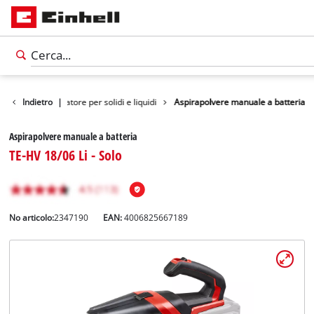
 pulizia
Indietro
Aspiratore per solidi e liquidi
|
Aspirapolvere manuale a batteria
Aspirapolvere manuale a batteria
TE-HV 18/06 Li - Solo
No articolo:
2347190
EAN:
4006825667189