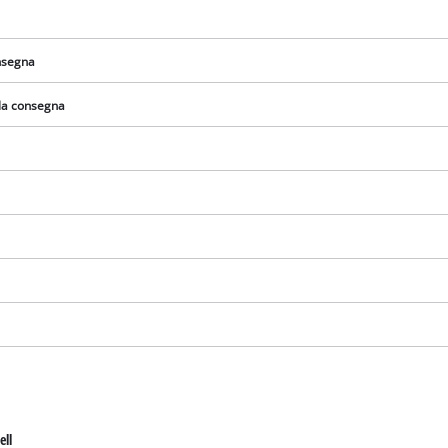
visitor. The website owner needs to setup
the site with their CMP to add this content
to the list of technologies used.
onsegna
Powered by
Usercentrics Consent
Management Platform
lla consegna
ell