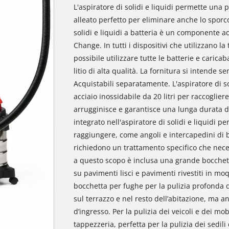
L'aspiratore di solidi e liquidi permette una
alleato perfetto per eliminare anche lo sporco
solidi e liquidi a batteria è un componente ad
Change. In tutti i dispositivi che utilizzano 
possibile utilizzare tutte le batterie e caricab
litio di alta qualità. La fornitura si intende s
Acquistabili separatamente. L'aspiratore di sol
acciaio inossidabile da 20 litri per raccogliere 
arrugginisce e garantisce una lunga durata di v
integrato nell'aspiratore di solidi e liquidi pe
raggiungere, come angoli e intercapedini di b
richiedono un trattamento specifico che nece
a questo scopo è inclusa una grande bocchet
su pavimenti lisci e pavimenti rivestiti in moq
bocchetta per fughe per la pulizia profonda d
sul terrazzo e nel resto dell’abitazione, ma an
d’ingresso. Per la pulizia dei veicoli e dei mo
tappezzeria, perfetta per la pulizia dei sedili 