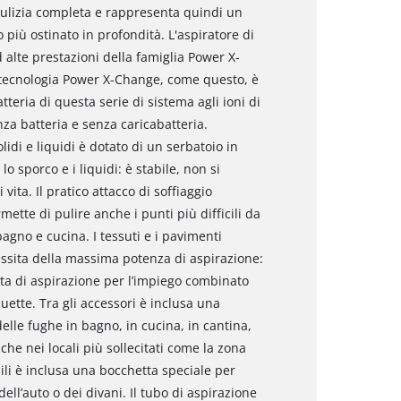
 pulizia completa e rappresenta quindi un
 più ostinato in profondità. L'aspiratore di
 alte prestazioni della famiglia Power X-
la tecnologia Power X-Change, come questo, è
atteria di questa serie di sistema agli ioni di
enza batteria e senza caricabatteria.
idi e liquidi è dotato di un serbatoio in
lo sporco e i liquidi: è stabile, non si
ita. Il pratico attacco di soffiaggio
rmette di pulire anche i punti più difficili da
agno e cucina. I tessuti e i pavimenti
ssita della massima potenza di aspirazione:
ta di aspirazione per l’impiego combinato
uette. Tra gli accessori è inclusa una
elle fughe in bagno, in cucina, in cantina,
che nei locali più sollecitati come la zona
bili è inclusa una bocchetta speciale per
dell’auto o dei divani. Il tubo di aspirazione