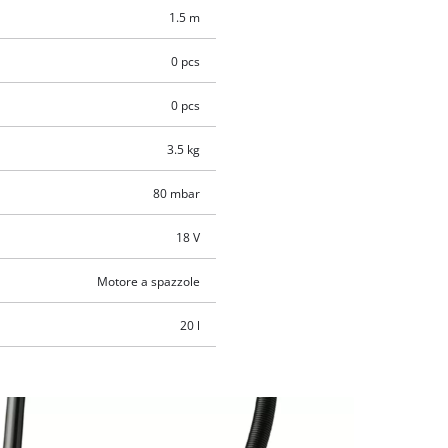
1.5 m
0 pcs
0 pcs
3.5 kg
80 mbar
18 V
Motore a spazzole
20 l