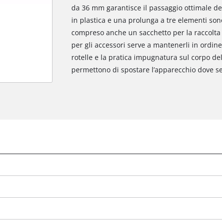
da 36 mm garantisce il passaggio ottimale del
in plastica e una prolunga a tre elementi son
compreso anche un sacchetto per la raccolta d
per gli accessori serve a mantenerli in ordine
rotelle e la pratica impugnatura sul corpo dell’
permettono di spostare l’apparecchio dove ser
Abbiamo bisogno del vostro consenso
per caricare il servizio Google Maps !
This content is not permitted to load due
)
to trackers that are not disclosed to the