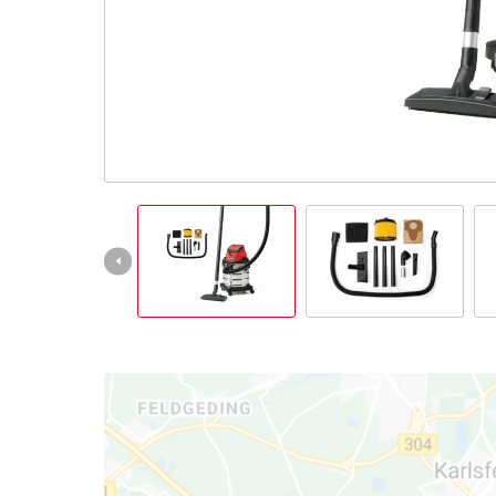
Italiano
IT
Italiano
English