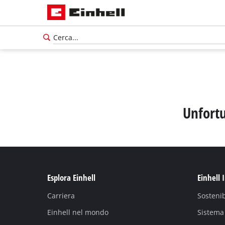
Unfortu
Esplora Einhell
Einhell 
Carriera
Sostenib
Einhell nel mondo
Sistema 