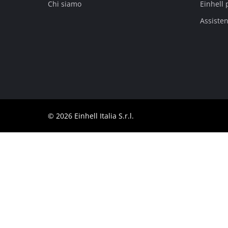
Chi siamo
Einhell 
Italiano
IT
Italiano
Assiste
English
© 2026 Einhell Italia S.r.l.