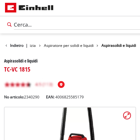
rumenti per la pulizia
Indietro
|
Aspiratore per solidi e liquidi
Aspirasolidi e liquidi
Aspirasolidi e liquidi
TC-VC 1815
No articolo:
2340290
EAN:
4006825585179