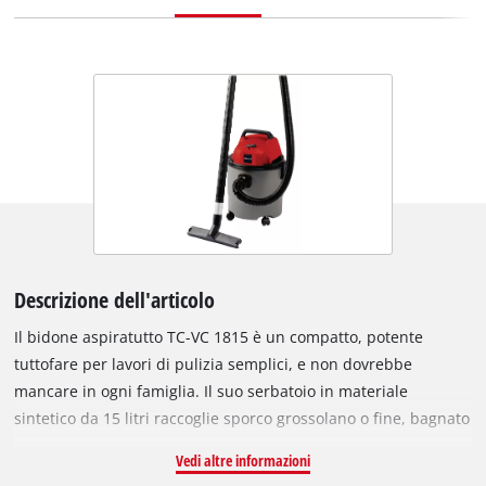
Descrizione dell'articolo
Il bidone aspiratutto TC-VC 1815 è un compatto, potente
tuttofare per lavori di pulizia semplici, e non dovrebbe
mancare in ogni famiglia. Il suo serbatoio in materiale
sintetico da 15 litri raccoglie sporco grossolano o fine, bagnato
o asciutto e anche liquidi. I suoi 1250 W di potenza forniscono
Vedi altre informazioni
non solo un buon livello di potenza di aspirazione, ma anche