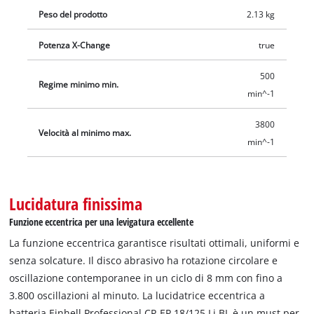
rapido e semplice. La fornitura comprende tre tamponi di
Peso del prodotto
2.13 kg
lucidatura con vari gradi di durezza. La lucidatrice eccentrica
si consegna senza batteria e caricabatteria. Acquistabili a
Potenza X-Change
true
parte, per esempio con il pratico Starter Set.
500
Regime minimo min.
min^-1
3800
Velocità al minimo max.
min^-1
Lucidatura finissima
Funzione eccentrica per una levigatura eccellente
La funzione eccentrica garantisce risultati ottimali, uniformi e
senza solcature. Il disco abrasivo ha rotazione circolare e
oscillazione contemporanee in un ciclo di 8 mm con fino a
3.800 oscillazioni al minuto. La lucidatrice eccentrica a
batteria Einhell Professional CP-EP 18/125 Li BL è un must per