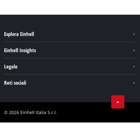
Esplora Einhell
Carriera
Einhell Insights
Einhell nel mondo
Sostenibilità
Legale
Chi siamo
Sistema di batterie
Note Legali
Reti sociali
Einhell prodotti
Protezione dei dati
Assistenza
Facebook
Contatti
Instagram
Comformità
© 2026 Einhell Italia S.r.l.
Linkedin
Dichiarazione di accessibilità