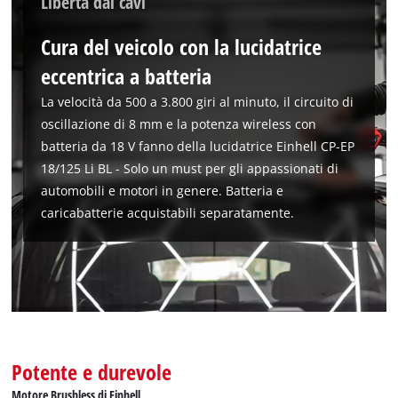
Libertà dai cavi
per caricare il servizio Google Maps !
Cura del veicolo con la lucidatrice
This content is not permitted to load due
to trackers that are not disclosed to the
eccentrica a batteria
visitor. The website owner needs to setup
the site with their CMP to add this content
La velocità da 500 a 3.800 giri al minuto, il circuito di
to the list of technologies used.
oscillazione di 8 mm e la potenza wireless con
batteria da 18 V fanno della lucidatrice Einhell CP-EP
Powered by
Usercentrics Consent
Management Platform
18/125 Li BL - Solo un must per gli appassionati di
automobili e motori in genere. Batteria e
caricabatterie acquistabili separatamente.
Potente e durevole
Motore Brushless di Einhell