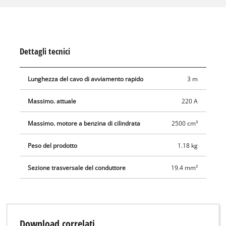
tensione consente un avviamento di emergenza sicuro. Nella
dotazione del cavo di avviamento d’emergenza, certificato in
conformità alla norma DIN 72553-16, è compresa una pratica
borsa per il trasporto.
Dettagli tecnici
Lunghezza del cavo di avviamento rapido
3 m
Massimo. attuale
220 A
Massimo. motore a benzina di cilindrata
2500 cm³
Peso del prodotto
1.18 kg
Sezione trasversale del conduttore
19.4 mm²
Download correlati