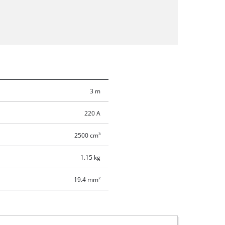
3 m
220 A
2500 cm³
1.15 kg
19.4 mm²