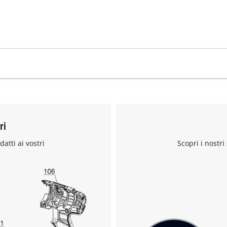
Abbiamo bisogno del vostro consenso
per caricare il servizio Google Maps !
This content is not permitted to load due
ri
to trackers that are not disclosed to the
visitor. The website owner needs to setup
datti ai vostri
Scopri i nostri
the site with their CMP to add this content
to the list of technologies used.
Powered by
Usercentrics Consent
Management Platform