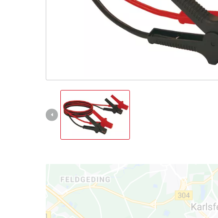
Italiano
IT
Italiano
English