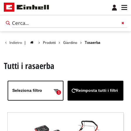
Indietro
|
Prodotti
Giardino
Tosaerba
Tutti i rasaerba
Seleziona filtro
Reimposta tutti i filtri
1