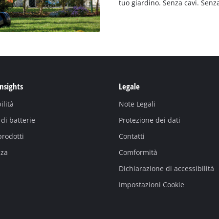
tuo giardino. Senza cavi. Senz
Insights
Legale
ilità
Note Legali
di batterie
Protezione dei dati
prodotti
Contatti
nza
Comformità
Dichiarazione di accessibilità
Impostazioni Cookie