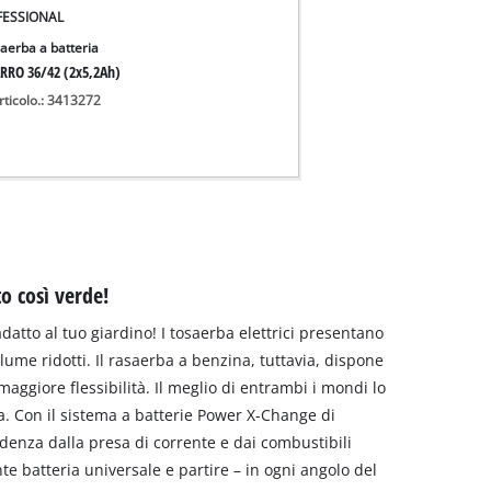
FESSIONAL
iaerba a batteria
RRO 36/42 (2x5,2Ah)
rticolo.: 3413272
to così verde!
adatto al tuo giardino! I tosaerba elettrici presentano
lume ridotti. Il rasaerba a benzina, tuttavia, dispone
ggiore flessibilità. Il meglio di entrambi i mondi lo
ia. Con il sistema a batterie Power X-Change di
endenza dalla presa di corrente e dai combustibili
nte batteria universale e partire – in ogni angolo del