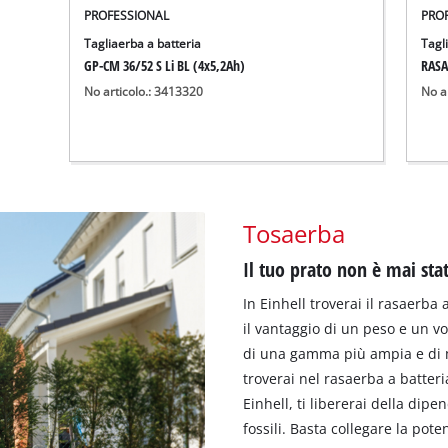
PROFESSIONAL
PRO
Tagliaerba a batteria
Tagl
GP-CM 36/52 S Li BL (4x5,2Ah)
RASA
No articolo.: 3413320
No a
Tosaerba
Il tuo prato non è mai sta
In Einhell troverai il rasaerba 
il vantaggio di un peso e un vo
di una gamma più ampia e di ma
troverai nel rasaerba a batter
Einhell, ti libererai della dip
fossili. Basta collegare la pote