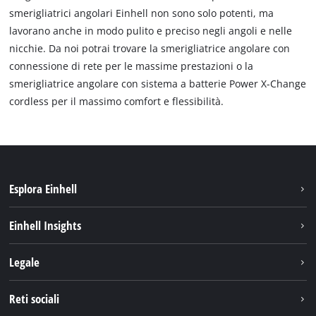
smerigliatrici angolari Einhell non sono solo potenti, ma
lavorano anche in modo pulito e preciso negli angoli e nelle
nicchie. Da noi potrai trovare la smerigliatrice angolare con
connessione di rete per le massime prestazioni o la
smerigliatrice angolare con sistema a batterie Power X-Change
cordless per il massimo comfort e flessibilità.
Esplora Einhell
Carriera
Einhell Insights
Einhell nel mondo
Sostenibilità
Legale
Chi siamo
Sistema di batterie
Note Legali
Reti sociali
Einhell prodotti
Protezione dei dati