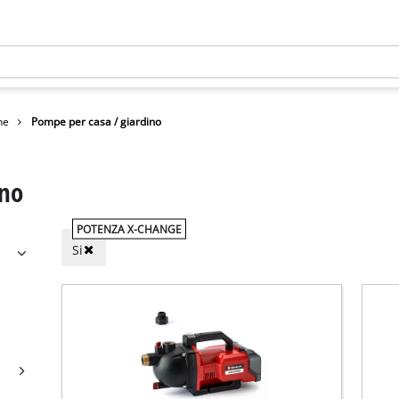
he
Pompe per casa / giardino
ino
POTENZA X-CHANGE
Si