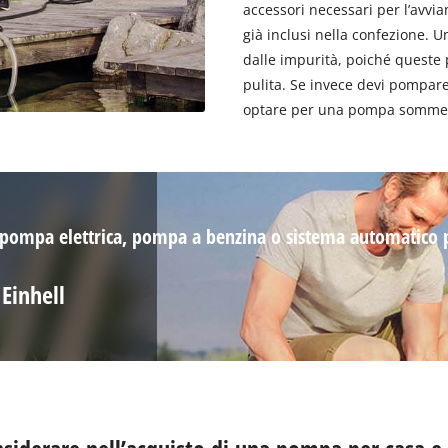
accessori necessari per l’avv
già inclusi nella confezione. U
dalle impurità, poiché queste
pulita. Se invece devi pompar
optare per una pompa sommer
, pompa elettrica, pompa a benzina o sistema automatico p
Einhell