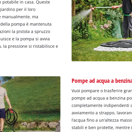
on potabile in casa. Queste
ardino per il loro
te manualmente, ma
o della pompa è mantenuta
ioni la pistola a spruzzo
nuisce e la pompa si avvia
 la pressione si ristabilisce e
Pompe ad acqua a benzin
Vuoi pompare o trasferire gra
pompe ad acqua a benzina posso
completamente indipendenti da
avviamento a strappo, lavora
l’acqua fino a un’altezza mas
stabili e ben protette, mentre 