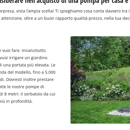
siderare nell’acquisto di una pompa per casa e
esa, vista l’ampia scelta! Ti spieghiamo cosa conta davvero tra i d
 attenzione, oltre a un buon rapporto qualità-prezzo, nella tua dec
vuoi fare. Innanzitutto
uoi irrigare un giardino
i una portata più elevata. Le
a del modello, fino a 5.000
ndi. Dovresti inoltre prestare
utte le nostre pompe di
 8 metri: il serbatoio da cui
iù in profondità.