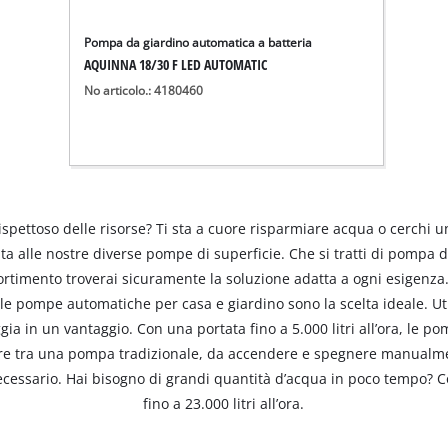
Pompa da giardino automatica a batteria
AQUINNA 18/30 F LED AUTOMATIC
No articolo.: 4180460
e rispettoso delle risorse? Ti sta a cuore risparmiare acqua o cerch
ata alle nostre diverse pompe di superficie. Che si tratti di pompa
imento troverai sicuramente la soluzione adatta a ogni esigenza. 
le pompe automatiche per casa e giardino sono la scelta ideale. U
ioggia in un vantaggio. Con una portata fino a 5.000 litri all’ora, le
iere tra una pompa tradizionale, da accendere e spegnere manualme
ecessario. Hai bisogno di grandi quantità d’acqua in poco tempo?
fino a 23.000 litri all’ora.