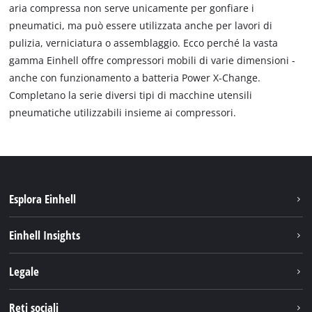
aria compressa non serve unicamente per gonfiare i
pneumatici, ma può essere utilizzata anche per lavori di
pulizia, verniciatura o assemblaggio. Ecco perché la vasta
gamma Einhell offre compressori mobili di varie dimensioni -
anche con funzionamento a batteria Power X-Change.
Completano la serie diversi tipi di macchine utensili
pneumatiche utilizzabili insieme ai compressori.
Esplora Einhell
Carriera
Einhell Insights
Einhell nel mondo
Sostenibilità
Legale
Chi siamo
Sistema di batterie
Note Legali
Reti sociali
Einhell prodotti