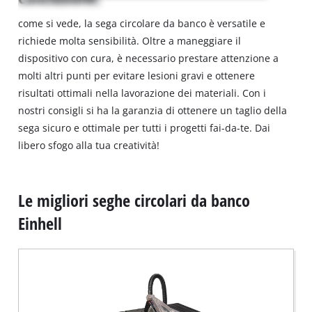
This
content
come si vede, la sega circolare da banco è versatile e
is
richiede molta sensibilità. Oltre a maneggiare il
not
dispositivo con cura, è necessario prestare attenzione a
permitted
to
molti altri punti per evitare lesioni gravi e ottenere
load
risultati ottimali nella lavorazione dei materiali. Con i
due
nostri consigli si ha la garanzia di ottenere un taglio della
to
sega sicuro e ottimale per tutti i progetti fai-da-te. Dai
trackers
libero sfogo alla tua creatività!
that
are
not
disclosed
Le migliori seghe circolari da banco
to
Einhell
the
visitor.
The
website
owner
needs
to