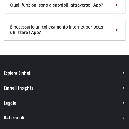
Quali funzioni sono disponibili attraverso l'App?
È necessario un collegamento internet per poter
utilizzare l'App?
Esplora Einhell
Carriera
Einhell Insights
Einhell nel mondo
Sostenibilità
Legale
Chi siamo
Sistema di batterie
Note Legali
Reti sociali
Einhell prodotti
Protezione dei dati
Assistenza
Facebook