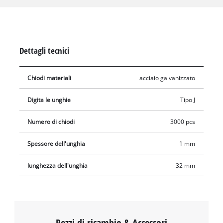
larghi 1 mm. La confezione contiene 3.000 chiodi
Dettagli tecnici
Chiodi materiali
acciaio galvanizzato
Digita le unghie
Tipo J
Numero di chiodi
3000 pcs
Spessore dell'unghia
1 mm
lunghezza dell'unghia
32 mm
Pezzi di ricambio & Accessori