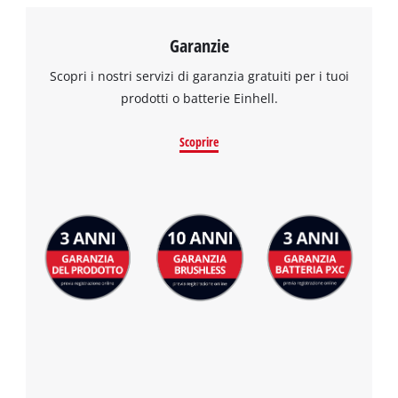
to trackers that are not disclosed to the
visitor. The website owner needs to setup
Garanzie
the site with their CMP to add this content
to the list of technologies used.
Scopri i nostri servizi di garanzia gratuiti per i tuoi
prodotti o batterie Einhell.
Powered by
Usercentrics Consent
Management Platform
Scoprire