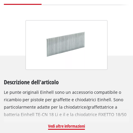
Descrizione dell'articolo
Le punte originali Einhell sono un accessorio compatibile o
ricambio per pistole per graffette e chiodatrici Einhell. Sono
particolarmente adatte per la chiodatrice/graffettatrice a
batteria Einhell TE-CN 18 Li e il e la chiodatrice FIXETTO 18/50
N. Il caricatore può contenere fino a 100 chiodi. I chiodi in
Vedi altre informazioni
acciaio zincato, resistenti alla corrosione, sono lunghi 32 mm e