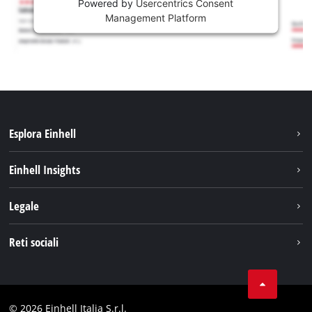
Powered by
Usercentrics Consent
Management Platform
Esplora Einhell
Carriera
Einhell Insights
Einhell nel mondo
Sostenibilità
Legale
Chi siamo
Sistema di batterie
Note Legali
Reti sociali
Einhell prodotti
Protezione dei dati
Assistenza
Facebook
Contatti
Instagram
Comformità
© 2026 Einhell Italia S.r.l.