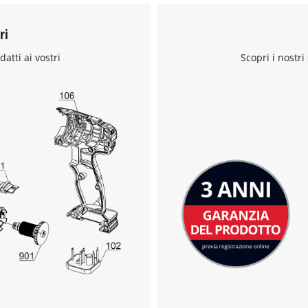
ri
Abbiamo bisogno del vostro consenso
datti ai vostri
Scopri i nostri
per caricare il servizio Google Maps !
This content is not permitted to load due
to trackers that are not disclosed to the
visitor. The website owner needs to setup
the site with their CMP to add this content
to the list of technologies used.
Powered by
Usercentrics Consent
Management Platform