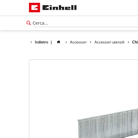
Indietro
|
Accessori
Accessori utensili
Chi