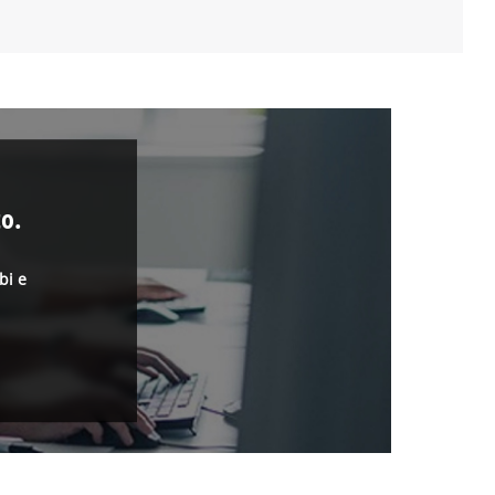
o.
bi e