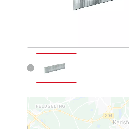
Italiano
IT
Italiano
English