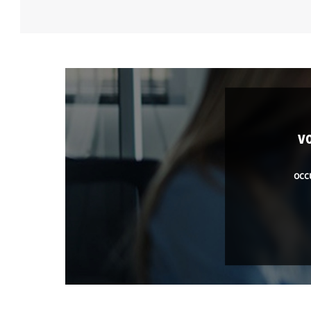
v
occ