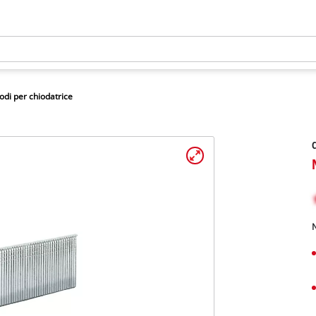
odi per chiodatrice
C
N