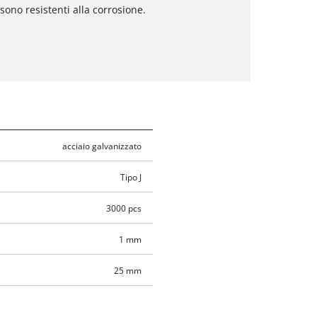
 sono resistenti alla corrosione.
acciaio galvanizzato
Tipo J
3000 pcs
1 mm
25 mm