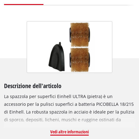
Descrizione dell'articolo
La spazzola per superfici Einhell ULTRA (pietra) è un
accessorio per la pulisci superfici a batteria PICOBELLA 18/215
di Einhell. La robusta spazzola in acciaio è ideale per la pulizia
di sporco, depositi, licheni, muschi e ruggine ostinati da
superfici in pietra ruvida, porosa e dura come granito, porfido
Vedi altre informazioni
o quarzite. La spazzola non è adatta per superfici in pietra