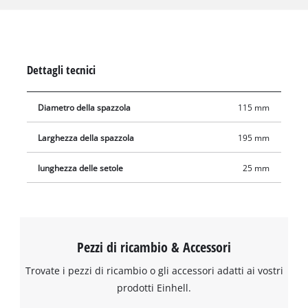
naturale / artificiale lucidate, rettificate o sigillate. La spazzola
ha un diametro di 115 mm e una larghezza di lavoro di 195
mm. Sono disponibili altre spazzole per la pulisci superfici
PICOBELLA 18/215.
Dettagli tecnici
Diametro della spazzola
115 mm
Larghezza della spazzola
195 mm
lunghezza delle setole
25 mm
Pezzi di ricambio & Accessori
Trovate i pezzi di ricambio o gli accessori adatti ai vostri
prodotti Einhell.