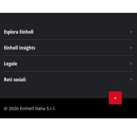
Esplora Einhell
Carriera
Einhell Insights
Einhell nel mondo
Sostenibilità
Legale
Chi siamo
Sistema di batterie
Note Legali
Reti sociali
Einhell prodotti
Protezione dei dati
Assistenza
Facebook
Contatti
Instagram
Comformità
© 2026 Einhell Italia S.r.l.
Linkedin
Dichiarazione di accessibilità