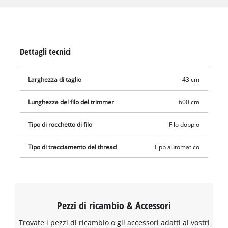
da Ø 2 mm lungo 6 metri. Grazie al meccanismo di rilascio
automatico a battuta (tip-automatik), il doppio filo in nylon
viene avanzato in modo affidabile, garantendo sempre una
larghezza di taglio ottimale fino a 43 cm. In questo modo si
Dettagli tecnici
tagliano efficacemente erbe alte, erbacce e prati.
Larghezza di taglio
43 cm
Lunghezza del filo del trimmer
600 cm
Tipo di rocchetto di filo
Filo doppio
Tipo di tracciamento del thread
Tipp automatico
Pezzi di ricambio & Accessori
Trovate i pezzi di ricambio o gli accessori adatti ai vostri