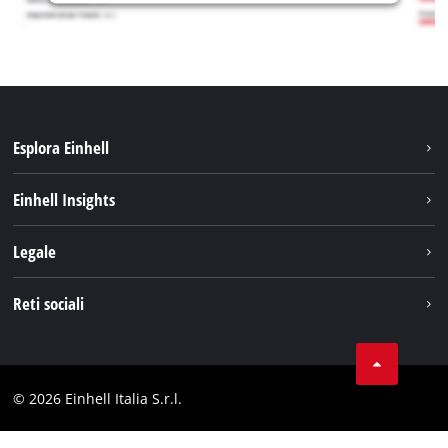
Esplora Einhell
Carriera
Einhell Insights
Einhell nel mondo
Sostenibilità
Legale
Chi siamo
Sistema di batterie
Note Legali
Reti sociali
Einhell prodotti
Protezione dei dati
Assistenza
Facebook
Contatti
Instagram
Comformità
© 2026 Einhell Italia S.r.l.
Linkedin
Dichiarazione di accessibilità