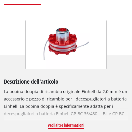
Descrizione dell'articolo
La bobina doppia di ricambio originale Einhell da 2,0 mm è un
accessorio e pezzo di ricambio per i decespugliatori a batteria
Einhell. La bobina doppia è specificamente adatta per i
decespugliatori a batteria Einhell GP-BC 36/430 Li BL e GP-BC
36/430 Li P BL. Per ottenere i migliori risultati di taglio, la
Vedi altre informazioni
bobina di ricambio è equipaggiata con un robusto filo in nylon