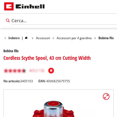
Indietro
|
Accessori
Accessori per il giardino
Bobina filo
Bobina filo
Cordless Scythe Spool, 43 cm Cutting Width
No articolo:
3405103
EAN:
4006825679755