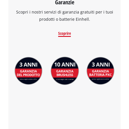
Garanzie
visitor. The website owner needs to setup
the site with their CMP to add this content
Scopri i nostri servizi di garanzia gratuiti per i tuoi
to the list of technologies used.
prodotti o batterie Einhell.
Powered by
Usercentrics Consent
Management Platform
Scoprire