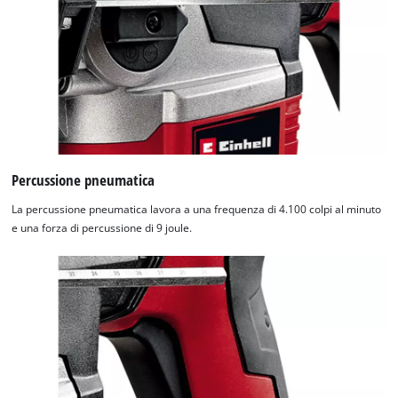
Percussione pneumatica
La percussione pneumatica lavora a una frequenza di 4.100 colpi al minuto
e una forza di percussione di 9 joule.
Abbiamo bisogno del vostro consenso
per caricare il servizio Google Maps !
This content is not permitted to load due
to trackers that are not disclosed to the
visitor. The website owner needs to setup
the site with their CMP to add this content