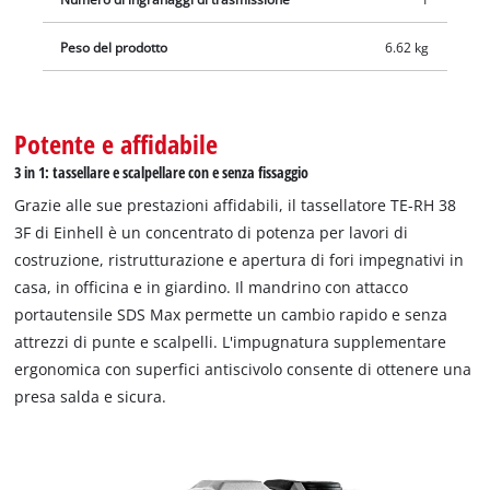
profondità di perforazione è garantita dalla robusta asta di
profondità di perforazione in metallo regolabile in continuo. Il
Peso del prodotto
6.62 kg
tassellatore può essere riposto in un batter d'occhio nella
pratica valigetta di custodia e di trasporto E-Box M55.
Potente e affidabile
3 in 1: tassellare e scalpellare con e senza fissaggio
Grazie alle sue prestazioni affidabili, il tassellatore TE-RH 38
3F di Einhell è un concentrato di potenza per lavori di
costruzione, ristrutturazione e apertura di fori impegnativi in
casa, in officina e in giardino. Il mandrino con attacco
portautensile SDS Max permette un cambio rapido e senza
attrezzi di punte e scalpelli. L'impugnatura supplementare
ergonomica con superfici antiscivolo consente di ottenere una
presa salda e sicura.