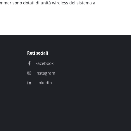
immer sono dotati di unità wireless del sistema a
Reti sociali
Facebook
Instagram
Linkedin